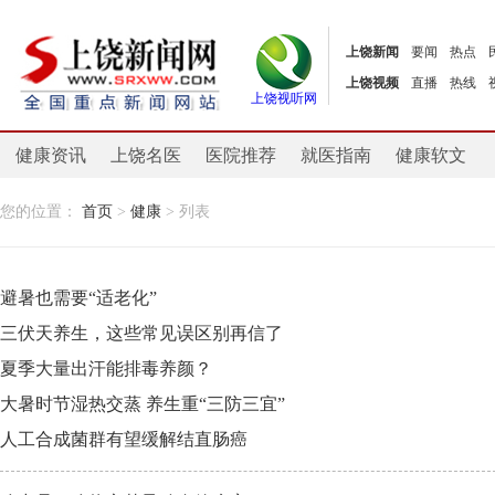
上饶新闻
要闻
热点
上饶视频
直播
热线
上饶视听网
健康资讯
上饶名医
医院推荐
就医指南
健康软文
您的位置：
首页
>
健康
> 列表
避暑也需要“适老化”
三伏天养生，这些常见误区别再信了
夏季大量出汗能排毒养颜？
大暑时节湿热交蒸 养生重“三防三宜”
人工合成菌群有望缓解结直肠癌