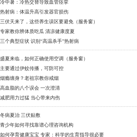
冷中暑：冷热交替导致血管痉挛
热射病：体温升高引发器官损伤
三伏天来了，这些养生误区要避免（服务窗）
专家教你辨体质吃瓜 清凉健康度夏
三个典型症状 识别“高温杀手”热射病
盛夏来临，如何正确使用空调（服务窗）
主要通过伊蚊传播，可防可控
烟瘾缠身？老祖宗教你戒烟
高血脂的八个误会 一次澄清
减肥用力过猛 当心带来内伤
冬病夏治 三伏贴敷
青少年如何寻找靠谱心理咨询机构
如何孕育健康宝宝 专家：科学的生育指导很必要