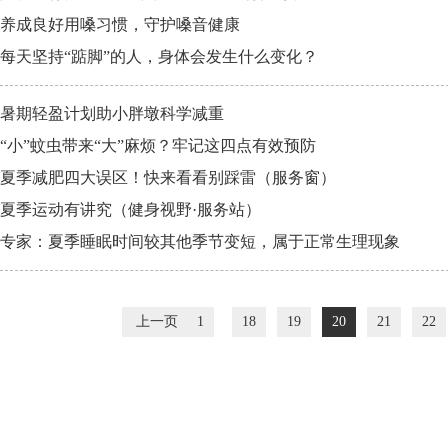
养成良好用嗓习惯，守护嗓音健康
每天坚持“踮脚”的人，身体会发生什么变化？
暑期轻盈计划助小胖墩科学减重
“小”蚊虫带来“大”麻烦？牢记这四点有效预防
夏季减肥四大误区！快来看看别踩雷（服务窗）
夏季运动有讲究（健身视野·服务站）
专家：夏季睡眠时间较其他季节变短，属于正常生理现象
上一页
1
18
19
20
21
22