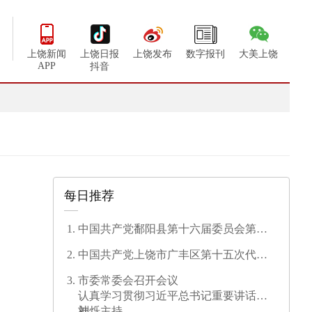
上饶新闻
上饶日报
上饶发布
数字报刊
大美上饶
APP
抖音
每日推荐
中国共产党鄱阳县第十六届委员会第一
次全体会议召开
中国共产党上饶市广丰区第十五次代表
大会开幕
市委常委会召开会议
认真学习贯彻习近平总书记重要讲话精
神
刘烁主持