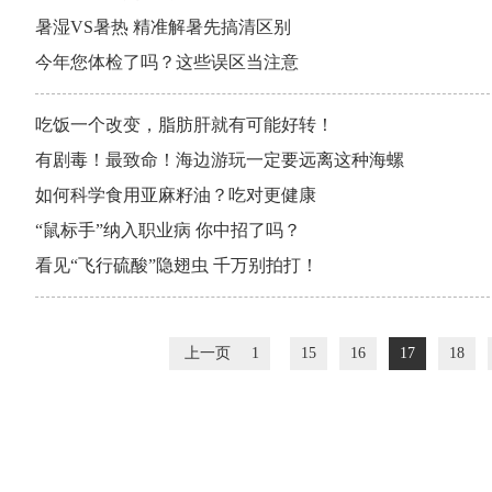
暑湿VS暑热 精准解暑先搞清区别
今年您体检了吗？这些误区当注意
吃饭一个改变，脂肪肝就有可能好转！
有剧毒！最致命！海边游玩一定要远离这种海螺
如何科学食用亚麻籽油？吃对更健康
“鼠标手”纳入职业病 你中招了吗？
看见“飞行硫酸”隐翅虫 千万别拍打！
上一页
1
15
16
17
18