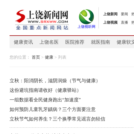
上饶新闻
要闻
上饶视频
直播
上饶视听网
健康资讯
上饶名医
医院推荐
就医指南
健康软
您的位置：
首页
>
健康
> 列表
立秋：阳消阴长，滋阴润燥（节气与健康）
这份避坑指南请收好（健康驿站）
一组数据看全民健身跑出“加速度”
如何预防儿童乳牙龋病？三个方面要注意
立秋节气如何养生？三个换季常见谣言勿轻信