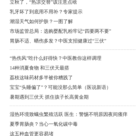
立秋了，“热凉交替”该注意点啥
乳牙坏了到底用不用补？专家提示
潮湿天气如何护肤？一图了解
市场监管总局：选购婴配乳粉牢记“四要两不要”
胃肠不适、晒伤多发？中医支招健康过“三伏”
“热伤风”吃什么好得快？中医教你这样调理
14种消夏食物 和三伏天最搭
荔枝这味药材多半被你糟践了
宝宝“头睡偏了”？可能没那么简单（医说新语）
暑期遇到三伏天 抓住孩子长高黄金期
湿热环境致螨虫繁殖活跃 医生：警惕不明原因夜间瘙痒
夏季胃肠炎？当心一氧化碳中毒
这五种血管更容易堵