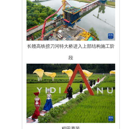
长赣高铁捞刀河特大桥进入上部结构施工阶
段
稻田赛装