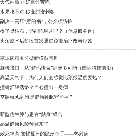
天气闷热 正好自讨苦吃
水果吃不对 秒变甜蜜刺客
副热带高压“惹的祸”，公众须防护
得了肾结石，还能吃钙片吗？（信息服务台）
头颈癌术后阶段首次通过免疫治疗改善疗效
糖尿病精准分型新模型问世
脑机接口，从“解码语言”到更多可能（国际科技前沿）
高温天气下，为何人们会感觉比预报温度要热？
撞树舒经活络？当心撞出一身病
空调vs风扇 谁是健康睡眠守护神？
新型仿生膝与患者“贴身”组合
高温健康风险预警来了
致死率高 警惕夏日的隐形杀手——热射病