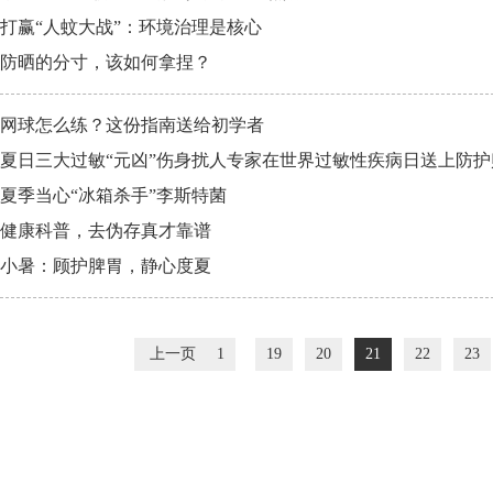
打赢“人蚊大战”：环境治理是核心
防晒的分寸，该如何拿捏？
网球怎么练？这份指南送给初学者
夏日三大过敏“元凶”伤身扰人专家在世界过敏性疾病日送上防护
夏季当心“冰箱杀手”李斯特菌
健康科普，去伪存真才靠谱
小暑：顾护脾胃，静心度夏
上一页
1
19
20
21
22
23