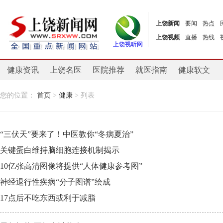
上饶新闻
要闻
热点
上饶视频
直播
热线
上饶视听网
健康资讯
上饶名医
医院推荐
就医指南
健康软文
您的位置：
首页
>
健康
> 列表
“三伏天”要来了！中医教你“冬病夏治”
关键蛋白维持脑细胞连接机制揭示
10亿张高清图像将提供“人体健康参考图”
神经退行性疾病“分子图谱”绘成
17点后不吃东西或利于减脂