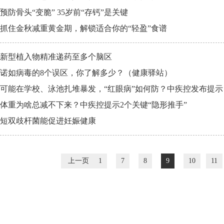
预防骨头“变脆” 35岁前“存钙”是关键
抓住金秋减重黄金期，解锁适合你的“轻盈”食谱
新型植入物精准递药至多个脑区
诺如病毒的8个误区，你了解多少？（健康驿站）
可能在学校、泳池扎堆暴发，“红眼病”如何防？中疾控发布提示
体重为啥总减不下来？中疾控提示2个关键“隐形推手”
短双歧杆菌能促进妊娠健康
上一页
1
7
8
9
10
11