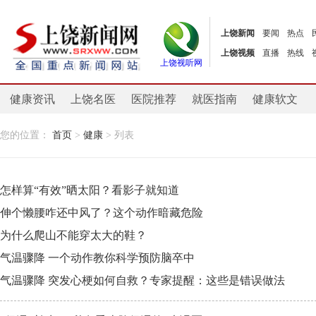
上饶新闻
要闻
热点
上饶视频
直播
热线
上饶视听网
健康资讯
上饶名医
医院推荐
就医指南
健康软文
您的位置：
首页
>
健康
> 列表
怎样算“有效”晒太阳？看影子就知道
伸个懒腰咋还中风了？这个动作暗藏危险
为什么爬山不能穿太大的鞋？
气温骤降 一个动作教你科学预防脑卒中
气温骤降 突发心梗如何自救？专家提醒：这些是错误做法