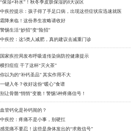
“保湿≠补水”！秋冬季皮肤保湿的8大误区
中疾控提示：孩子得了手足口病，出现这些症状应迅速就医
霜降来临！这份养生攻略请收好
警惕生活“妙招”变“险招”
中疾控：这5类人减肥，真的建议去减重门诊
国家疾控局发布呼吸道传染病防控健康提示
横扫痘痘 干了这杯“灭火茶”
你以为的“补钙圣品” 其实作用不大
一键入冬？收好这份“暖心”食谱
别让骨骼“悄悄”变脆！警惕5种疼痛信号！
血管钙化是补钙闹的？
中疾控：疼痛不是小事，别硬扛
感觉痛不要忍！这些是身体发出的“求救信号”