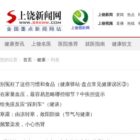
上饶新闻
要闻
热点
上饶视频
直播
热线
上饶视听网
健康资讯
上饶名医
医院推荐
就医指南
健康软文
您的位置：
首页
>
健康
> 列表
别冤枉了这些习惯和食品（健康驿站·盘点常见健康误区③）
在家量血压，最容易忽略哪些细节？中疾控提示
给免疫反应“踩刹车”（健谈）
寒露：由凉转寒，敛阳防燥（节气与健康）
频繁染发，小心伤肾