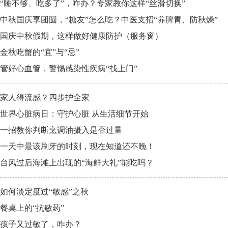
“睡不够、吃多了”，咋办？专家教你这样“丝滑切换”
中秋国庆享团圆，“糖友”怎么吃？中医支招“养脾胃、防秋燥”
国庆中秋假期，这样做好健康防护（服务窗）
金秋吃蟹的“宜”与“忌”
管好心血管，警惕感染性疾病“找上门”
家人得流感？四步护全家
世界心脏病日：守护心脏 从生活细节开始
一招教你判断烹调油摄入是否过量
一天中最该刷牙的时刻，现在知道还不晚！
台风过后海滩上出现的“海鲜大礼”能吃吗？
如何淡定度过“敏感”之秋
餐桌上的“抗敏药”
孩子又过敏了，咋办？