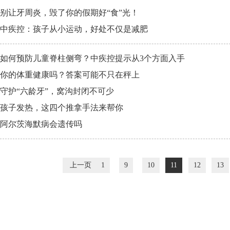
别让牙周炎，毁了你的假期好“食”光！
中疾控：孩子从小运动，好处不仅是减肥
如何预防儿童脊柱侧弯？中疾控提示从3个方面入手
你的体重健康吗？答案可能不只在秤上
守护“六龄牙”，窝沟封闭不可少
孩子发热，这四个推拿手法来帮你
阿尔茨海默病会遗传吗
上一页
1
9
10
11
12
13