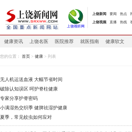
上饶新闻
要闻
热点
上饶视频
直播
热线
上饶视听网
健康资讯
上饶名医
医院推荐
就医指南
健康软文
您的位置：
首页
>
健康
> 列表
无人机运送血液 大幅节省时间
破除认知误区 呵护脊柱健康
专家分享护脊密码
小满湿热交织季 健脾祛湿护健康
夏季，常见蚊虫如何应对