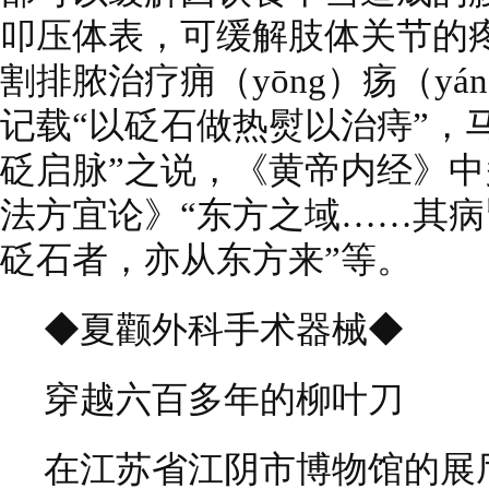
叩压体表，可缓解肢体关节的
割排脓治疗痈（yōng）疡（y
记载“以砭石做热熨以治痔”，
砭启脉”之说，《黄帝内经》中
法方宜论》“东方之域……其
砭石者，亦从东方来”等。
◆夏颧外科手术器械◆
穿越六百多年的柳叶刀
在江苏省江阴市博物馆的展