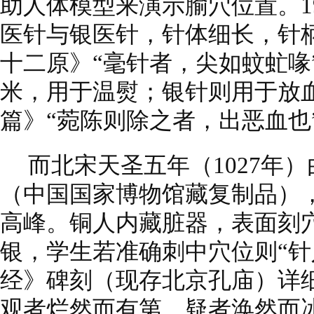
助人体模型来演示腧穴位置。1
医针与银医针，针体细长，针
十二原》“毫针者，尖如蚊虻喙”
米，用于温熨；银针则用于放
篇》“菀陈则除之者，出恶血也
而北宋天圣五年（1027年
（中国国家博物馆藏复制品）
高峰。铜人内藏脏器，表面刻穴
银，学生若准确刺中穴位则“针
经》碑刻（现存北京孔庙）详
观者烂然而有第，疑者涣然而