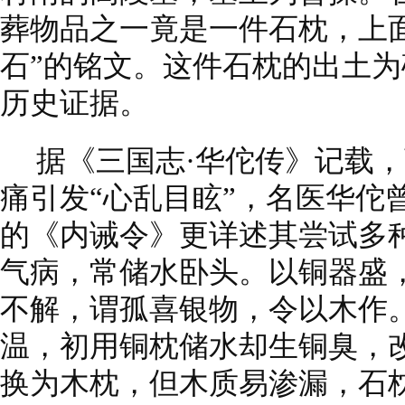
葬物品之一竟是一件石枕，上
石”的铭文。这件石枕的出土
历史证据。
据《三国志·华佗传》记载，
痛引发“心乱目眩”，名医华佗
的《内诫令》更详述其尝试多
气病，常储水卧头。以铜器盛
不解，谓孤喜银物，令以木作
温，初用铜枕储水却生铜臭，
换为木枕，但木质易渗漏，石