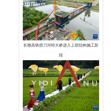
长赣高铁捞刀河特大桥进入上部结构施工阶
段