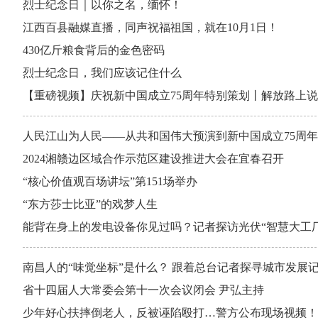
烈士纪念日｜以你之名，缅怀！
江西百县融媒直播，同声祝福祖国，就在10月1日！
430亿斤粮食背后的金色密码
烈士纪念日，我们应该记住什么
【重磅视频】庆祝新中国成立75周年特别策划丨解放路上
人民江山为人民——从共和国伟大预演到新中国成立75周年
2024湘赣边区域合作示范区建设推进大会在宜春召开
“核心价值观百场讲坛”第151场举办
“东方莎士比亚”的戏梦人生
能背在身上的发电设备你见过吗？记者探访光伏“智慧大工厂
南昌人的“味觉坐标”是什么？ 跟着总台记者探寻城市发展
省十四届人大常委会第十一次会议闭会 尹弘主持
少年好心扶摔倒老人，反被诬陷殴打…警方公布现场视频！