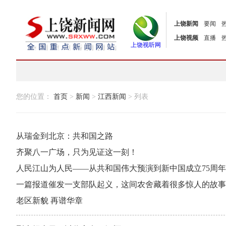
上饶新闻
要闻
上饶视频
直播
上饶视听网
您的位置：
首页
>
新闻
>
江西新闻
> 列表
从瑞金到北京：共和国之路
齐聚八一广场，只为见证这一刻！
人民江山为人民——从共和国伟大预演到新中国成立75周年
一篇报道催发一支部队起义，这间农舍藏着很多惊人的故事
老区新貌 再谱华章