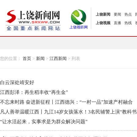
上饶新闻
要闻
热点
上饶视频
直播
热线
上饶视听网
您的位置：
首页
>
新闻
>
江西新闻
> 列表
白云深处靖安好
江西彭泽：再生稻丰收“再生金”
不忘来时路 奋进新征程丨江西德兴：“一村一品”加速产村融合
凡人善举温暖江西丨九江14岁女孩落水！3名民辅警上演“教科书
“让水活起来，实事求是为群众解决问题”