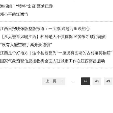
海报组丨“赣将”出征 逐梦巴黎
邓小平的江西情
江西日报映像版整版报道：一面旗 跨越万里映初心
【凡人善举温暖江西】独居老人不慎摔倒 民警果断破门施救
“没有人能空着手离开景德镇”
江西是个好地方｜这个县被誉为“一座没有围墙的古村落博物馆”
国家气象预警信息接收机全面入驻城市工作在江西南昌启动
上一页
1
...
47
48
49