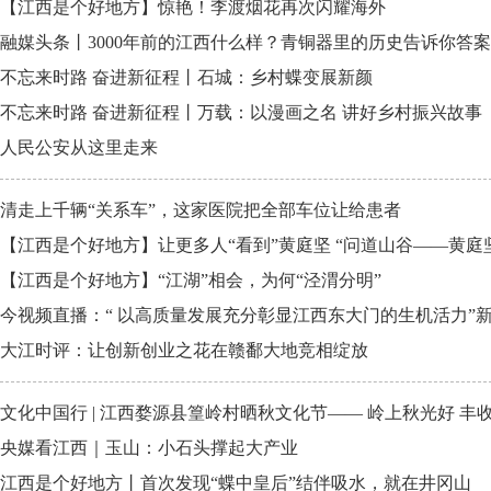
【江西是个好地方】惊艳！李渡烟花再次闪耀海外
融媒头条丨3000年前的江西什么样？青铜器里的历史告诉你答案
不忘来时路 奋进新征程丨石城：乡村蝶变展新颜
不忘来时路 奋进新征程丨万载：以漫画之名 讲好乡村振兴故事
人民公安从这里走来
清走上千辆“关系车”，这家医院把全部车位让给患者
【江西是个好地方】让更多人“看到”黄庭坚 “问道山谷——黄庭
【江西是个好地方】“江湖”相会，为何“泾渭分明”
今视频直播：“ 以高质量发展充分彰显江西东大门的生机活力”
大江时评：让创新创业之花在赣鄱大地竞相绽放
文化中国行 | 江西婺源县篁岭村晒秋文化节—— 岭上秋光好 丰
央媒看江西｜玉山：小石头撑起大产业
江西是个好地方丨首次发现“蝶中皇后”结伴吸水，就在井冈山