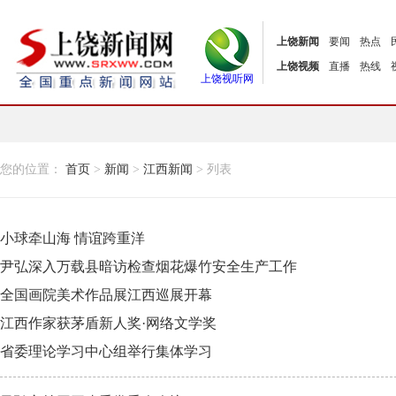
上饶新闻
要闻
热点
上饶视频
直播
热线
上饶视听网
您的位置：
首页
>
新闻
>
江西新闻
> 列表
小球牵山海 情谊跨重洋
尹弘深入万载县暗访检查烟花爆竹安全生产工作
全国画院美术作品展江西巡展开幕
江西作家获茅盾新人奖·网络文学奖
省委理论学习中心组举行集体学习