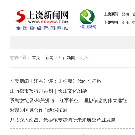
上饶新闻
要闻
上饶视频
直播
上饶视听网
您的位置：
首页
>
新闻
>
江西新闻
> 列表
长天新闻丨江右时评：走好新时代的长征路
江南都市报特别策划｜长江文化AI绘
系列微纪录·雄关漫道｜红军长征，理想信念的伟大远征
湘赣边区域合作向纵深拓展
尹弘深入南昌、景德镇专题调研未来航空产业发展