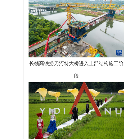
长赣高铁捞刀河特大桥进入上部结构施工阶
段