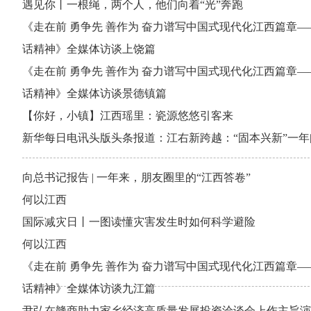
遇见你丨一根绳，两个人，他们向着“光”奔跑
《走在前 勇争先 善作为 奋力谱写中国式现代化江西篇章
话精神》全媒体访谈上饶篇
《走在前 勇争先 善作为 奋力谱写中国式现代化江西篇章
话精神》全媒体访谈景德镇篇
【你好，小镇】江西瑶里：瓷源悠悠引客来
新华每日电讯头版头条报道：江右新跨越：“固本兴新”一年
向总书记报告 | 一年来，朋友圈里的“江西答卷”
何以江西
国际减灾日丨一图读懂灾害发生时如何科学避险
何以江西
《走在前 勇争先 善作为 奋力谱写中国式现代化江西篇章
话精神》全媒体访谈九江篇
尹弘在赣商助力家乡经济高质量发展投资洽谈会上作主旨演