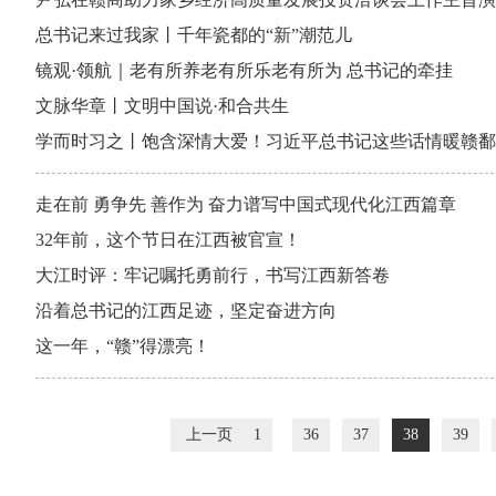
总书记来过我家丨千年瓷都的“新”潮范儿
镜观·领航｜老有所养老有所乐老有所为 总书记的牵挂
文脉华章丨文明中国说·和合共生
学而时习之丨饱含深情大爱！习近平总书记这些话情暖赣鄱
走在前 勇争先 善作为 奋力谱写中国式现代化江西篇章
32年前，这个节日在江西被官宣！
大江时评：牢记嘱托勇前行，书写江西新答卷
沿着总书记的江西足迹，坚定奋进方向
这一年，“赣”得漂亮！
上一页
1
36
37
38
39