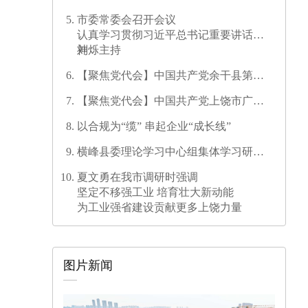
儿童暑期安全防线
市委常委会召开会议
认真学习贯彻习近平总书记重要讲话精
神
刘烁主持
【聚焦党代会】中国共产党余干县第十
七次代表大会开幕
【聚焦党代会】中国共产党上饶市广信
区第三次代表大会胜利闭幕
以合规为“缆” 串起企业“成长线”
横峰县委理论学习中心组集体学习研讨
会召开
夏文勇在我市调研时强调
坚定不移强工业 培育壮大新动能
为工业强省建设贡献更多上饶力量
图片新闻