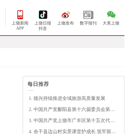
上饶新闻
上饶日报
上饶发布
数字报刊
大美上饶
APP
抖音
每日推荐
德兴持续推进全域旅游高质量发展
中国共产党鄱阳县第十六届委员会第一
次全体会议召开
中国共产党上饶市广丰区第十五次代表
大会开幕
余干县边山村实景课堂护成长 筑牢留守