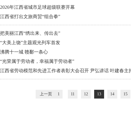
2026年江西省城市足球超级联赛开幕
江西省打出文旅商贸“组合拳”
把美丽江西“绣出来、传出去”
“大美上饶”主题观光列车首发
沸腾十一城 赣鄱一条心
“光荣属于劳动者，幸福属于劳动者”
江西省劳动模范和先进工作者表彰大会召开 尹弘讲话 叶建春主
上一页
1
11
12
13
14
15