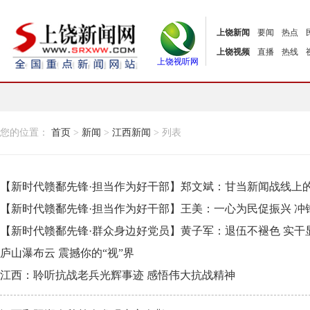
上饶新闻
要闻
热点
上饶视频
直播
热线
上饶视听网
您的位置：
首页
>
新闻
>
江西新闻
> 列表
【新时代赣鄱先锋·担当作为好干部】郑文斌：甘当新闻战线上的
【新时代赣鄱先锋·担当作为好干部】王美：一心为民促振兴 冲
【新时代赣鄱先锋·群众身边好党员】黄子军：退伍不褪色 实干
庐山瀑布云 震撼你的“视”界
江西：聆听抗战老兵光辉事迹 感悟伟大抗战精神