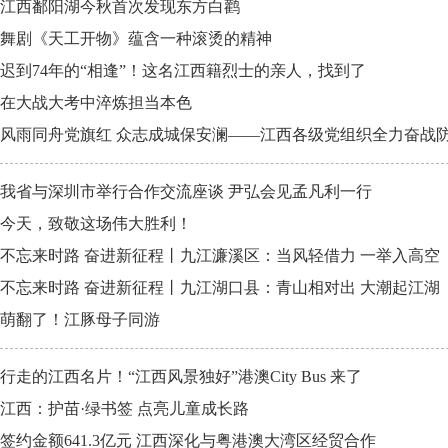
江西鄱阳湖今秋首次发现东方白鹳
舞剧《天工开物》蕴含一种滚烫的精神
迟到74年的“相逢”！这名江西籍烈士的亲人，找到了
在大战大考中淬炼担当本色
风雨同舟党旗红 众志成城保安澜——江西各级党组织全力奋战
我省与深圳市举行合作交流座谈 尹弘会见孟凡利一行
今天，致敬这场伟大胜利！
不忘来时路 奋进新征程丨九江濂溪区：当风轻借力 一举入高空
不忘来时路 奋进新征程丨九江湖口县：青山相对出 大潮起江湖
萌翻了！江豚母子同游
行走的江西名片！“江西风景独好”港澳City Bus 来了
江西：护苗·绿书签 点亮儿童成长路
签约金额641.3亿元 江西深化与粤港澳大湾区经贸合作