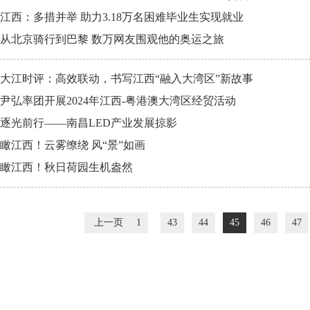
江西：多措并举 助力3.18万名困难毕业生实现就业
从北京骑行到巴黎 数万网友围观他的奥运之旅
大江时评：高效联动，书写江西“融入大湾区”新故事
尹弘率团开展2024年江西-粤港澳大湾区经贸活动
逐光前行——南昌LED产业发展掠影
瞰江西！云雾缭绕 风“景”如画
瞰江西！秋日荷园生机盎然
上一页
1
43
44
45
46
47