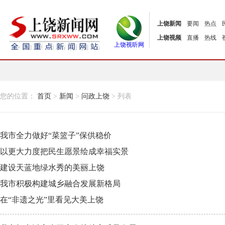
上饶新闻
要闻
热点
上饶视频
直播
热线
上饶视听网
您的位置：
首页
>
新闻
>
问政上饶
> 列表
我市全力做好“菜篮子”保供稳价
以更大力度把民生愿景绘成幸福实景
建设天蓝地绿水秀的美丽上饶
我市积极构建城乡融合发展新格局
在“非遗之光”里看见大美上饶