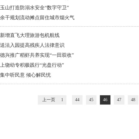
玉山打造防溺水安全“数字守卫”
余干规划流动摊点留住城市烟火气
新增直飞大理旅游包机航线
送法入园提高残疾人法律意识
德兴推广稻虾共养实现“一田双收”
上饶幼专积极践行“光盘行动”
集中听民意 倾心解民忧
上一页
1
44
45
46
47
48