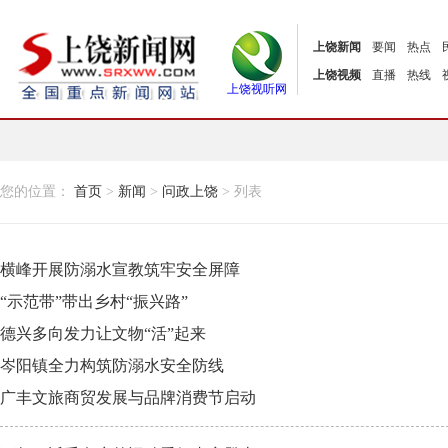
上饶新闻
要闻
热点
上饶视频
直播
热线
上饶视听网
您的位置：
首页
>
新闻
>
问政上饶
> 列表
横峰开展防溺水宣教筑牢安全屏障
“示范带”带出乡村“振兴路”
德兴多向发力让文物“活”起来
岑阳镇全力构筑防溺水安全防线
广丰文旅商贸发展与品牌消费节启动