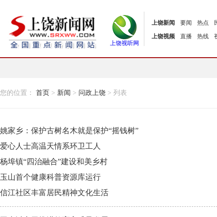
上饶新闻
要闻
热点
上饶视频
直播
热线
上饶视听网
您的位置：
首页
>
新闻
>
问政上饶
> 列表
姚家乡：保护古树名木就是保护“摇钱树”
爱心人士高温天情系环卫工人
杨埠镇“四治融合”建设和美乡村
玉山首个健康科普资源库运行
信江社区丰富居民精神文化生活