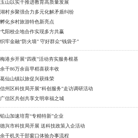
玉山以实干推进教育高质量发展
湖村乡聚强合力多元化解矛盾纠纷
孵化乡村旅游特色新亮点
弋阳校企地合作实现多方共赢
织牢金融“防火墙” 守好群众“钱袋子”
梅港乡开展“四夜”活动夯实服务根基
余干86万余亩早稻喜获丰收
葛仙山镇以旅促兴获殊荣
信州区科技局开展“科创服务”走访调研活动
广信区共创共享文明幸福之城
铅山加速培育“专精特新”企业
德兴市科技局开展 送科技政策入企活动
余干机关干部窗口体验办事流程