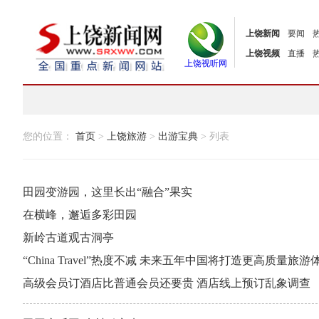
上饶新闻
要闻
上饶视频
直播
上饶视听网
您的位置：
首页
>
上饶旅游
>
出游宝典
> 列表
田园变游园，这里长出“融合”果实
在横峰，邂逅多彩田园
新岭古道观古洞亭
“China Travel”热度不减 未来五年中国将打造更高质量旅游
高级会员订酒店比普通会员还要贵 酒店线上预订乱象调查