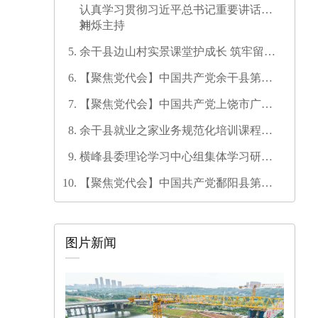
认真学习贯彻习近平总书记重要讲话精
神
刘烁主持
余干县边山村实景课堂护成长 筑牢留守
儿童暑期安全防线
【聚焦党代会】中国共产党余干县第十
七次代表大会开幕
【聚焦党代会】中国共产党上饶市广信
区第三次代表大会胜利闭幕
余干县就业之家业务规范化培训课程开
发培训师资培训班圆满结业
横峰县委理论学习中心组集体学习研讨
会召开
【聚焦党代会】中国共产党鄱阳县第十
六次代表大会代表团召集人会议召开
图片新闻