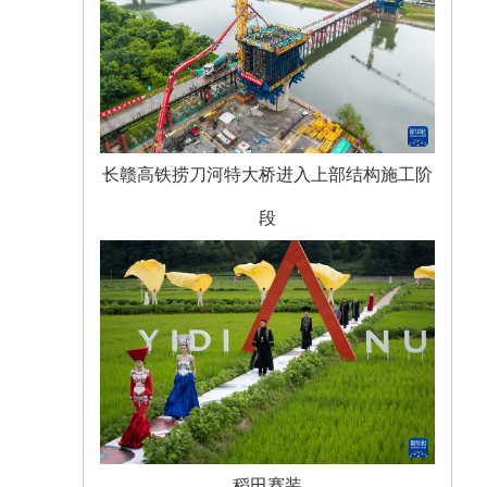
长赣高铁捞刀河特大桥进入上部结构施工阶
段
稻田赛装