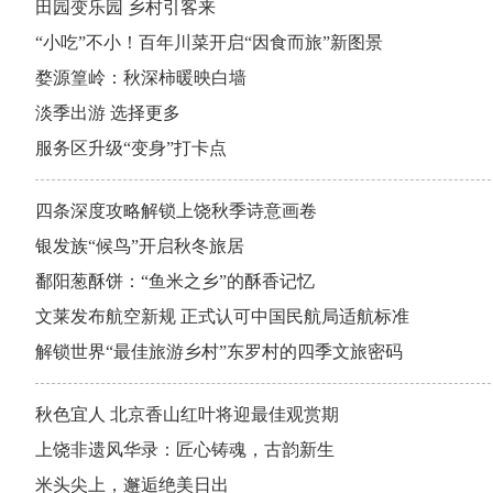
田园变乐园 乡村引客来
“小吃”不小！百年川菜开启“因食而旅”新图景
婺源篁岭：秋深柿暖映白墙
淡季出游 选择更多
服务区升级“变身”打卡点
四条深度攻略解锁上饶秋季诗意画卷
银发族“候鸟”开启秋冬旅居
鄱阳葱酥饼：“鱼米之乡”的酥香记忆
文莱发布航空新规 正式认可中国民航局适航标准
解锁世界“最佳旅游乡村”东罗村的四季文旅密码
秋色宜人 北京香山红叶将迎最佳观赏期
上饶非遗风华录：匠心铸魂，古韵新生
米头尖上，邂逅绝美日出