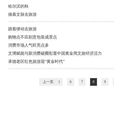
哈尔滨的秋
循着文脉去旅游
踏着律动去旅游
购物点不应刻意包装成景点
消费市场人气旺亮点多
文博赋能与新消费破圈彰显中国黄金周文旅经济活力
承德老区红色旅游迎“黄金时代”
上一页
1
6
7
8
9