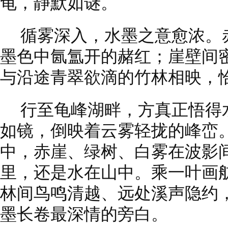
龟，静默如谜。
循雾深入，水墨之意愈浓。
墨色中氤氲开的赭红；崖壁间
与沿途青翠欲滴的竹林相映，
行至龟峰湖畔，方真正悟得
如镜，倒映着云雾轻拢的峰峦
中，赤崖、绿树、白雾在波影
里，还是水在山中。乘一叶画
林间鸟鸣清越、远处溪声隐约
墨长卷最深情的旁白。