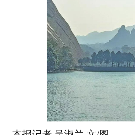
本报记者 吴淑兰 文/图