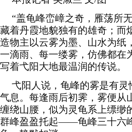
“盖龟峰峦嶂之奇，雁荡所
藏着丹霞地貌独有的雄奇；而
造物主以云雾为墨、山水为纸
一滴雨、每一缕雾，仿佛都在为
写着弋阳大地最温润的传说。
弋阳人说，龟峰的雾是有灵
气息。每逢雨后初霁，雾便从
缠绕山腰，似为灵龟系上缥缈
群峰盈盈托起——龟峰三十六