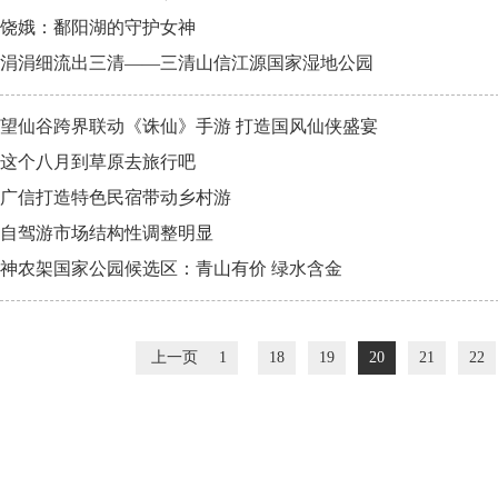
饶娥：鄱阳湖的守护女神
涓涓细流出三清——三清山信江源国家湿地公园
望仙谷跨界联动《诛仙》手游 打造国风仙侠盛宴
这个八月到草原去旅行吧
广信打造特色民宿带动乡村游
自驾游市场结构性调整明显
神农架国家公园候选区：青山有价 绿水含金
上一页
1
18
19
20
21
22