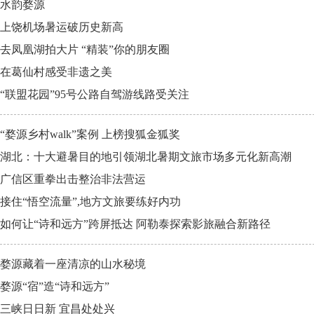
水韵婺源
上饶机场暑运破历史新高
去凤凰湖拍大片 “精装”你的朋友圈
在葛仙村感受非遗之美
“联盟花园”95号公路自驾游线路受关注
“婺源乡村walk”案例 上榜搜狐金狐奖
湖北：十大避暑目的地引领湖北暑期文旅市场多元化新高潮
广信区重拳出击整治非法营运
接住“悟空流量”,地方文旅要练好内功
如何让“诗和远方”跨屏抵达 阿勒泰探索影旅融合新路径
婺源藏着一座清凉的山水秘境
婺源“宿”造“诗和远方”
三峡日日新 宜昌处处兴