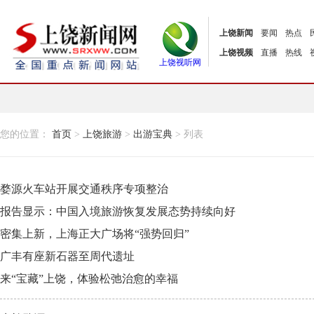
上饶新闻
要闻
热点
上饶视频
直播
热线
上饶视听网
您的位置：
首页
>
上饶旅游
>
出游宝典
> 列表
婺源火车站开展交通秩序专项整治
报告显示：中国入境旅游恢复发展态势持续向好
密集上新，上海正大广场将“强势回归”
广丰有座新石器至周代遗址
来“宝藏”上饶，体验松弛治愈的幸福