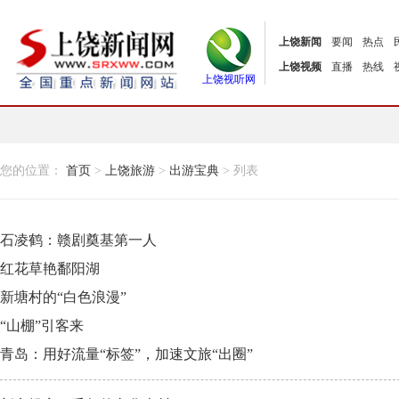
上饶新闻
要闻
热点
上饶视频
直播
热线
上饶视听网
您的位置：
首页
>
上饶旅游
>
出游宝典
> 列表
石凌鹤：赣剧奠基第一人
红花草艳鄱阳湖
新塘村的“白色浪漫”
“山棚”引客来
青岛：用好流量“标签”，加速文旅“出圈”