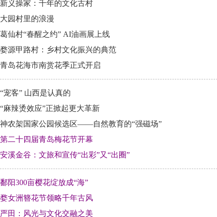
新义操家：千年的文化古村
大园村里的浪漫
葛仙村“春醒之约” AI油画展上线
婺源甲路村：乡村文化振兴的典范
青岛花海市南赏花季正式开启
“宠客” 山西是认真的
“麻辣烫效应”正掀起更大革新
神农架国家公园候选区——自然教育的“强磁场”
第二十四届青岛梅花节开幕
安溪金谷：文旅和宣传“出彩”又“出圈”
鄱阳300亩樱花绽放成“海”
婺女洲簪花节领略千年古风
严田：风光与文化交融之美