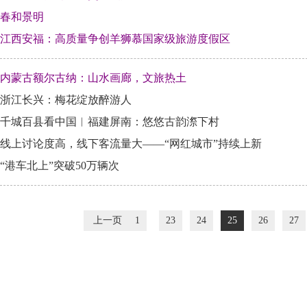
春和景明
江西安福：高质量争创羊狮慕国家级旅游度假区
内蒙古额尔古纳：山水画廊，文旅热土
浙江长兴：梅花绽放醉游人
千城百县看中国︱福建屏南：悠悠古韵漈下村
线上讨论度高，线下客流量大——“网红城市”持续上新
“港车北上”突破50万辆次
上一页
1
23
24
25
26
27