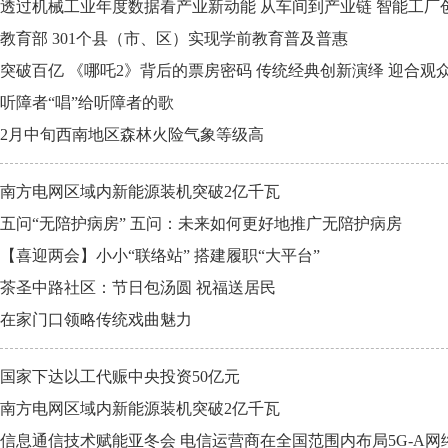
透过机械工业年度数据看产业新动能 从车间到产业链 智能工厂
教育部 301个县（市、区）实现学前教育普及普惠
突破百亿 《哪吒2》背后的票房密码 传统经典创新演绎 迎合观
听障者“唱”给听障者的歌
2月中旬西南地区森林火险气象等级高
南方电网区域内新能源装机突破2亿千瓦
五问“无陪护病房” 五问：未来如何更好地推广无陪护病房
【喜迎两会】小小“联络站” 搭建履职“大平台”
茶圣中路社区：节日包汤圆 祝福送居民
在家门口领略传统戏曲魅力
国家下达以工代赈中央投资50亿元
南方电网区域内新能源装机突破2亿千瓦
信息通信技术赋能亚冬会 电信运营商在全国范围内布局5G-A网