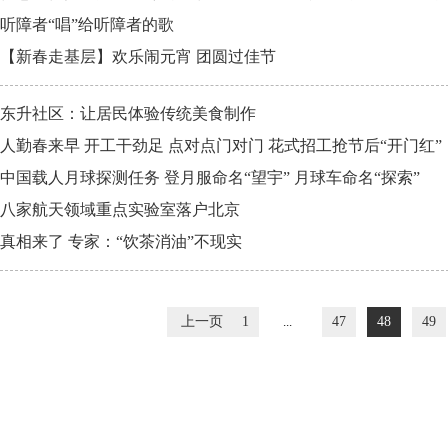
听障者“唱”给听障者的歌
【新春走基层】欢乐闹元宵 团圆过佳节
东升社区：让居民体验传统美食制作
人勤春来早 开工干劲足 点对点门对门 花式招工抢节后“开门红”
中国载人月球探测任务 登月服命名“望宇” 月球车命名“探索”
八家航天领域重点实验室落户北京
真相来了 专家：“饮茶消油”不现实
上一页
1
...
47
48
49