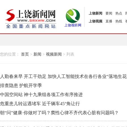
上饶新闻
要闻
热点
上饶视频
直播
热线
上饶视听网
您的位置：
首页
>
新闻
>
视频新闻
> 列表
人勤春来早 开工干劲足 加快人工智能技术在各行各业“落地生花
排查隐患 护航开学季
中国空间站 神十九乘组各项工作有序推进
危重患儿转运遇堵车 近千辆车45°角让行
朝“问”健康·你做对了吗？窦性心律不齐代表心脏有问题吗？