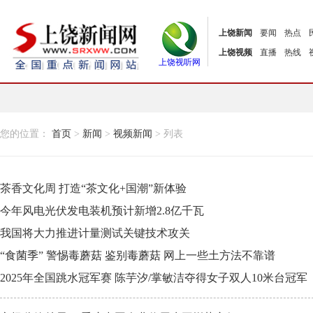
上饶新闻
要闻
热点
上饶视频
直播
热线
上饶视听网
您的位置：
首页
>
新闻
>
视频新闻
> 列表
茶香文化周 打造“茶文化+国潮”新体验
今年风电光伏发电装机预计新增2.8亿千瓦
我国将大力推进计量测试关键技术攻关
“食菌季” 警惕毒蘑菇 鉴别毒蘑菇 网上一些土方法不靠谱
2025年全国跳水冠军赛 陈芋汐/掌敏洁夺得女子双人10米台冠军