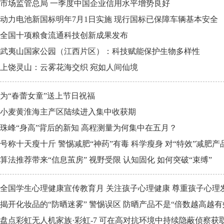
市场监管总局 一季度中国企业信用水平增势良好
动力电池新国标明年7月1日实施 现行国标已保障车辆基本安全
全国十项粮食流通科技创新成果发布
武夷山国家公园（江西片区）：科技赋能保护生物多样性
上饶灵山：云雾花海交织 宛如人间仙境
为“春蕾女童”送上节日祝福
小麦黄淮海主产区陆续进入集中收获期
珠峰“身高”背后的新知 高程测量为何集中在五月？
号称十天瘦十斤 警惕减肥“神药”有毒 科学瘦身 对“特效”减肥
算法推荐带来“信息茧房” 视野受限 认知固化 如何突破“束缚”
全国学生心理健康宣传教育月 关注孩子心理健康 尊重孩子心理
揭开化妆品的“防晒迷雾” 警惕误区 防晒产品不是“倍数越高越有
盘点彩虹无人机家族·彩虹-7 可在高对抗环境中持续隐蔽侦察获