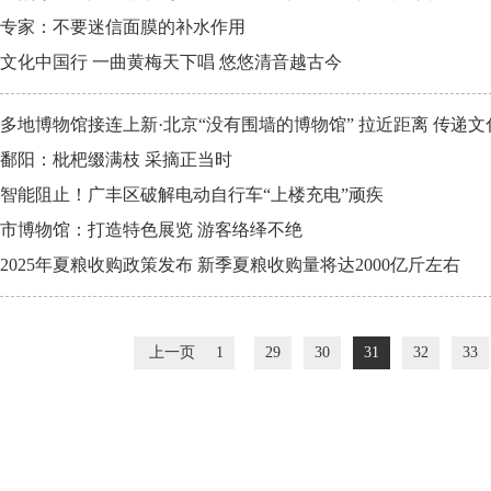
专家：不要迷信面膜的补水作用
文化中国行 一曲黄梅天下唱 悠悠清音越古今
多地博物馆接连上新·北京“没有围墙的博物馆” 拉近距离 传递
鄱阳：枇杷缀满枝 采摘正当时
智能阻止！广丰区破解电动自行车“上楼充电”顽疾
市博物馆：打造特色展览 游客络绎不绝
2025年夏粮收购政策发布 新季夏粮收购量将达2000亿斤左右
上一页
1
29
30
31
32
33