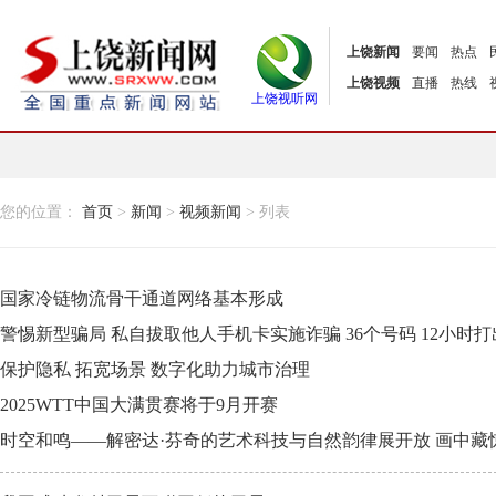
上饶新闻
要闻
热点
上饶视频
直播
热线
上饶视听网
您的位置：
首页
>
新闻
>
视频新闻
> 列表
国家冷链物流骨干通道网络基本形成
警惕新型骗局 私自拔取他人手机卡实施诈骗 36个号码 12小时打
保护隐私 拓宽场景 数字化助力城市治理
2025WTT中国大满贯赛将于9月开赛
时空和鸣——解密达·芬奇的艺术科技与自然韵律展开放 画中藏惊