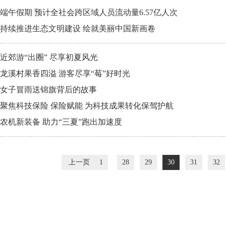
端午假期 预计全社会跨区域人员流动量6.57亿人次
持续推进生态文明建设 绘就美丽中国新画卷
近郊游“出圈” 尽享初夏风光
龙溪村果香四溢 游客尽享“莓”好时光
女子冒雨送锦旗背后的故事
聚焦科技保险 保险赋能 为科技成果转化保驾护航
农机新装备 助力“三夏”跑出加速度
上一页
1
28
29
30
31
32