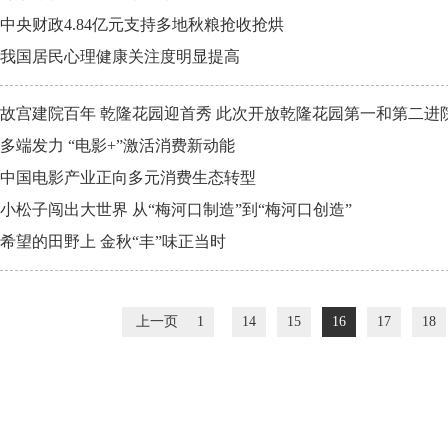
中央财政4.84亿元支持多地秋粮抢收抢烘
我国居民心理健康关注度明显提高
故宫建院百年 乾隆花园迎首秀 此次开放乾隆花园第一和第二进
多端发力 “电影+”激活消费新动能
中国电影产业正向多元消费生态转型
小松子闯出大世界 从“梅河口制造”到“梅河口创造”
希望的田野上 金秋“丰”味正当时
上一页
1
14
15
16
17
18