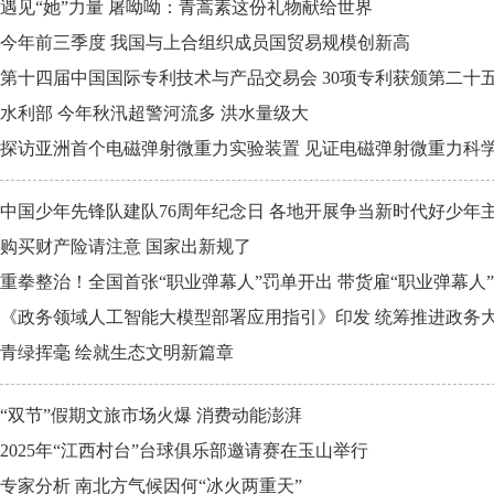
遇见“她”力量 屠呦呦：青蒿素这份礼物献给世界
今年前三季度 我国与上合组织成员国贸易规模创新高
第十四届中国国际专利技术与产品交易会 30项专利获颁第二十
水利部 今年秋汛超警河流多 洪水量级大
探访亚洲首个电磁弹射微重力实验装置 见证电磁弹射微重力科
中国少年先锋队建队76周年纪念日 各地开展争当新时代好少年
购买财产险请注意 国家出新规了
重拳整治！全国首张“职业弹幕人”罚单开出 带货雇“职业弹幕人
《政务领域人工智能大模型部署应用指引》印发 统筹推进政务
青绿挥毫 绘就生态文明新篇章
“双节”假期文旅市场火爆 消费动能澎湃
2025年“江西村台”台球俱乐部邀请赛在玉山举行
专家分析 南北方气候因何“冰火两重天”