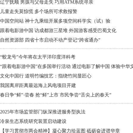
辽宁抚顺 男孩与父母走失 巧用ATM系统寻亲
儿童走失莫惊慌 多个场所可求救报警
中国空间站 神十九乘组开展多项空间科学实（试）验
跟着电影游中国 访成都游三星堆 外国游客感受巴蜀文化
自然资源部 四省十市启动不动产登记“跨省通办”
“蛟龙号”今年将在太平洋印度洋科考
“跟着电影游中国”在多国举行活动 通过电影了解中国 体验中华
文化中国行 道明竹编技艺：指绕竹间显匠心
我国离岸距离最远海上风电项目开建
春日争“鲜”·尝春 抢“鲜”上市 市民争尝“舌尖上的春天”
2025年市场监管部门纵深推进服务型执法
冷泉生态系统研究装置启动建设
【学习贯彻市两会精神】凝心聚力绘蓝图 砥砺奋进谱华章