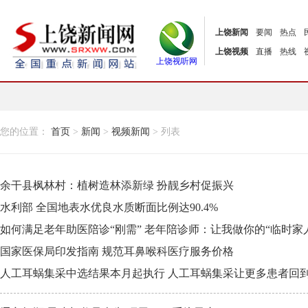
上饶新闻
要闻
热点
上饶视频
直播
热线
上饶视听网
您的位置：
首页
>
新闻
>
视频新闻
> 列表
余干县枫林村：植树造林添新绿 扮靓乡村促振兴
水利部 全国地表水优良水质断面比例达90.4%
如何满足老年助医陪诊“刚需” 老年陪诊师：让我做你的“临时家
国家医保局印发指南 规范耳鼻喉科医疗服务价格
人工耳蜗集采中选结果本月起执行 人工耳蜗集采让更多患者回到