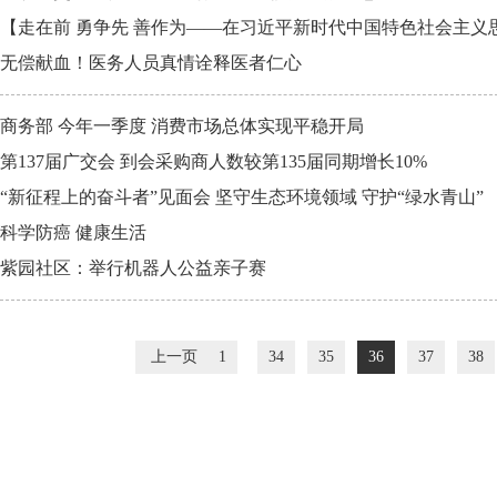
​【走在前 勇争先 善作为——在习近平新时代中国特色社会主
无偿献血！医务人员真情诠释医者仁心
商务部 今年一季度 消费市场总体实现平稳开局
第137届广交会 到会采购商人数较第135届同期增长10%
“新征程上的奋斗者”见面会 坚守生态环境领域 守护“绿水青山”
科学防癌 健康生活
紫园社区：举行机器人公益亲子赛
上一页
1
34
35
36
37
38