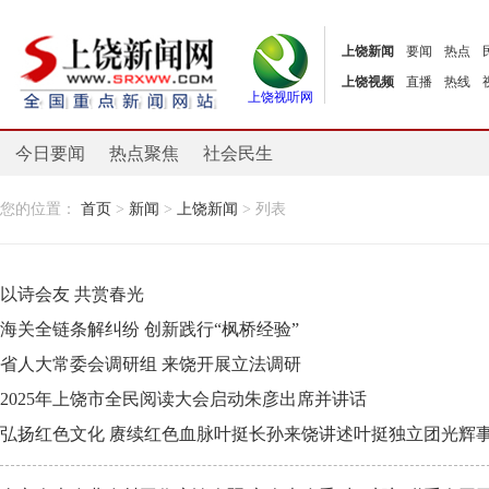
上饶新闻
要闻
热点
上饶视频
直播
热线
上饶视听网
今日要闻
热点聚焦
社会民生
您的位置：
首页
>
新闻
>
上饶新闻
> 列表
以诗会友 共赏春光
海关全链条解纠纷 创新践行“枫桥经验”
省人大常委会调研组 来饶开展立法调研
2025年上饶市全民阅读大会启动朱彦出席并讲话
弘扬红色文化 赓续红色血脉叶挺长孙来饶讲述叶挺独立团光辉