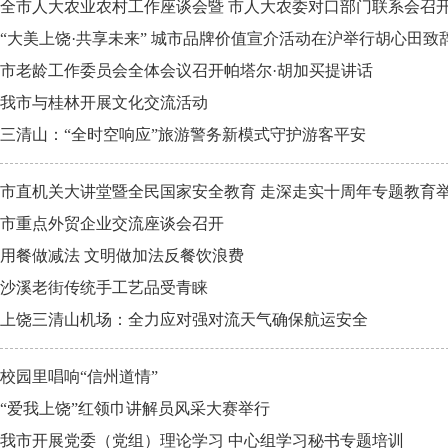
全市人大农业农村工作座谈会暨 市人大农委对口部门联系会召
“大美上饶·共享未来” 城市品牌价值宣介活动在沪举行胡心田致
市老龄工作委员会全体会议召开帕塔尔·胡加买提讲话
我市与桂林开展文化交流活动
三清山：“全时空响应”旅游警务新模式守护游客平安
市直机关大讲堂暨全民国家安全教育 走深走实十周年专题教育
市重点外贸企业交流座谈会召开
用餐做减法 文明做加法反餐饮浪费
沙溪老街传统手工艺品受青睐
上饶三清山机场：全力应对强对流天气确保航运安全
校园里唱响“信州道情”
“爱我上饶”红领巾讲解员风采大赛举行
我市开展党委（党组）理论学习 中心组学习秘书专题培训