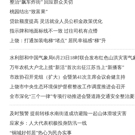
整治“飙车炸街” 回应群众关切
桃园结出“致富果”
贷款额度提高 灵活就业人员公积金政策优化
指示牌和地面标线不一致 过往司机有点懵
上饶：打通加装电梯“堵点” 居民幸福感“梯”升
水利部和中国气象局6月23日18时联合发布红色山洪灾害气
万年农机大户北上揽“新活”首次出征江苏当上“新播客”
市政协召开党组（扩大）会暨第41次主席会议俞健主持
上饶市中央生态环境保护督察整改工作调度推进会召开
全市深化“三个一律”专项行动推进会暨道路交通安全整治
及时预警 提前转移水南街道成功避险一起山体滑坡灾害
应家乡：人大代表积极投身防汛一线
“铜城好邻居”热心为民办实事