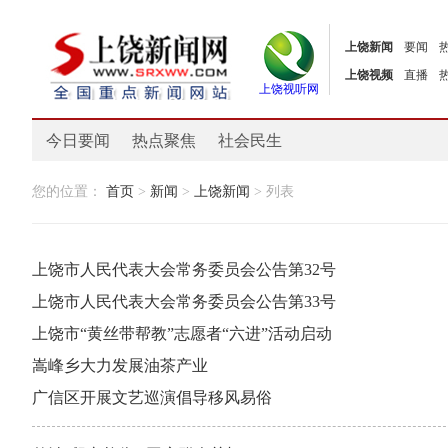
上饶新闻
要闻
上饶视频
直播
上饶视听网
今日要闻
热点聚焦
社会民生
您的位置：
首页
>
新闻
>
上饶新闻
> 列表
上饶市人民代表大会常务委员会公告第32号
上饶市人民代表大会常务委员会公告第33号
上饶市“黄丝带帮教”志愿者“六进”活动启动
嵩峰乡大力发展油茶产业
广信区开展文艺巡演倡导移风易俗