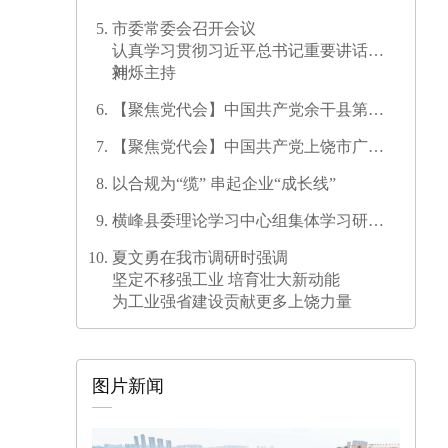
儿童暑期安全防线
市委常委会召开会议
认真学习贯彻习近平总书记重要讲话精
神
刘烁主持
【聚焦党代会】中国共产党余干县第十
七次代表大会开幕
【聚焦党代会】中国共产党上饶市广信
区第三次代表大会胜利闭幕
以合规为“缆” 串起企业“成长线”
横峰县委理论学习中心组集体学习研讨
会召开
夏文勇在我市调研时强调
坚定不移强工业 培育壮大新动能
为工业强省建设贡献更多上饶力量
图片新闻