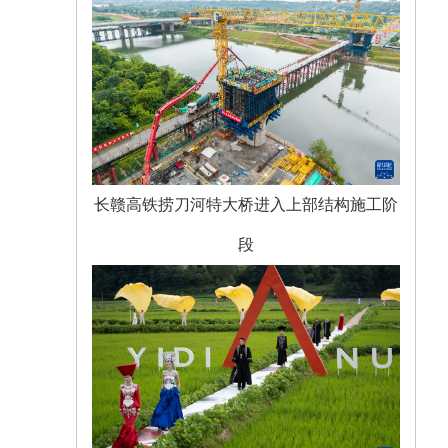
长赣高铁捞刀河特大桥进入上部结构施工阶
段