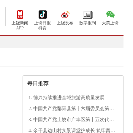
上饶新闻
上饶日报
上饶发布
数字报刊
大美上饶
APP
抖音
每日推荐
德兴持续推进全域旅游高质量发展
中国共产党鄱阳县第十六届委员会第一
次全体会议召开
中国共产党上饶市广丰区第十五次代表
大会开幕
余干县边山村实景课堂护成长 筑牢留守