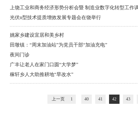
上饶工业和商务经济形势分析会暨 制造业数字化转型工作
光伏n型技术提质增效发展专题会在饶举行
姚家乡建设宜居和美乡村
田墩镇：“周末加油站”为党员干部“加油充电”
夜间门诊
广丰让老人在家门口圆“大学梦”
稼轩乡人大助推耕地“旱改水”
上一页
1
40
41
42
43