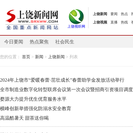
上饶新闻
要闻
热点
上饶视频
直播
热线
上饶视听网
今日要闻
热点聚焦
社会民生
您的位置：
首页
>
新闻
>
上饶新闻
> 列表
2024年上饶市“爱暖春蕾·茁壮成长”春蕾助学金发放活动举行
全市制造业数字化转型联席会议第一次会议暨招商引资项目调度
婺源大力提升优生优育服务水平
横峰创新举措强化防溺水安全教育
高温酷暑天 甜茶送你喝