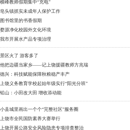
横峰教师假期集中“充电”
皂头镇抓实未成年人保护工作
图书馆里的书香假期
婺源净化校园外文化环境
我市开展水产品专项治理
景区火了 游客多了
他把边疆当家乡——记上饶援疆教师方兆瑞
德兴：科技赋能保障秋粮稳产丰产
上饶义务教育学校起始年级实行“阳光分班”
铅山：小田改大田 增收添动能
小县城里画出一个个“完整社区”服务圈
上饶市全民国防素养大赛举行
上饶开展公路安全风险隐患专项排查整治