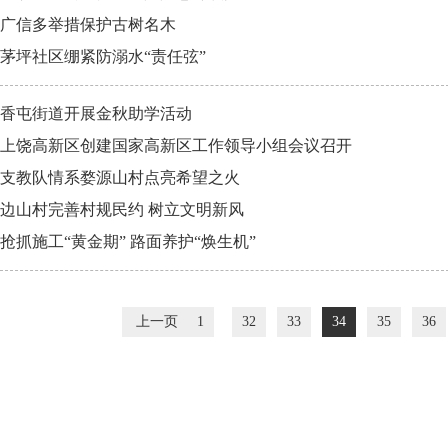
广信多举措保护古树名木
茅坪社区绷紧防溺水“责任弦”
香屯街道开展金秋助学活动
上饶高新区创建国家高新区工作领导小组会议召开
支教队情系婺源山村点亮希望之火
边山村完善村规民约 树立文明新风
抢抓施工“黄金期” 路面养护“焕生机”
上一页
1
32
33
34
35
36