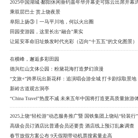
2025中国湖城·鄱阳休闲垂钓嘉年华开幕史可陈云出席开幕
乘双层巴士 赏上饶夜景
阜阳上扬③丨一马平川地，何以火出圈
田园变游园，这里长出“融合”果实
让延安革命旧址焕发时代光彩（迈向“十五五”的文化图景）
在横峰，邂逅多彩田园
德兴红山文体公园：粉黛花海打造梦幻浪漫
“文旅+”跨界玩出新花样：追演唱会游全城 打卡剧综取景地
新岭古道观古洞亭
“China Travel”热度不减 未来五年中国将打造更高质量旅游
2025上饶“轻松游”动态服务推广暨 国铁集团上饶站“轻装
高级会员订酒店比普通会员还要贵 酒店线上预订乱象调查
春节放假方案公布 9天假期带动机票搜索量走高