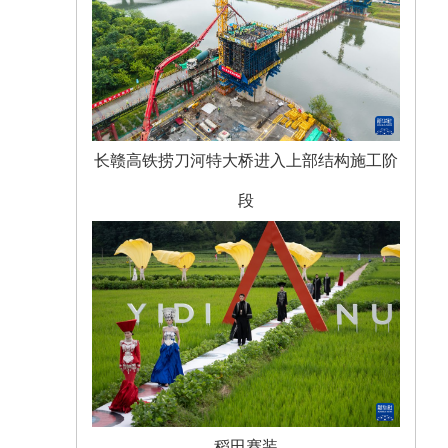
长赣高铁捞刀河特大桥进入上部结构施工阶
段
稻田赛装