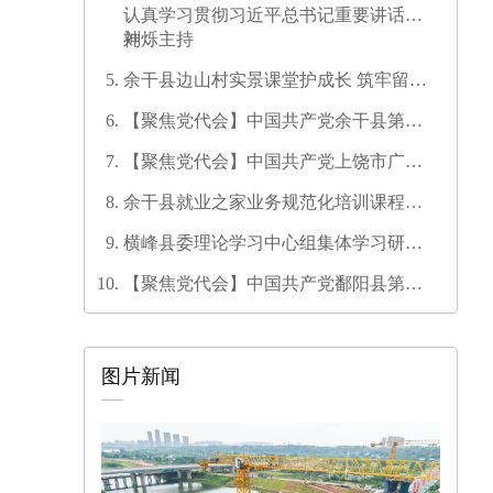
认真学习贯彻习近平总书记重要讲话精
神
刘烁主持
余干县边山村实景课堂护成长 筑牢留守
儿童暑期安全防线
【聚焦党代会】中国共产党余干县第十
七次代表大会开幕
【聚焦党代会】中国共产党上饶市广信
区第三次代表大会胜利闭幕
余干县就业之家业务规范化培训课程开
发培训师资培训班圆满结业
横峰县委理论学习中心组集体学习研讨
会召开
【聚焦党代会】中国共产党鄱阳县第十
六次代表大会代表团召集人会议召开
图片新闻