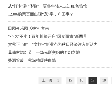
从“打卡”到“体验”，更多年轻人走进红色场馆
12306购票页面出现“宠”字，咋回事？
田园变乐园 乡村引客来
“小吃”不小！百年川菜开启“因食而旅”新图景
赏秋正当时！“文旅+”新业态为秋日经济注入新活力
葛仙村燃灯节：一场光影交织的奇幻之旅
婺源篁岭：秋深柿暖映白墙
上一页
1
15
16
17
18