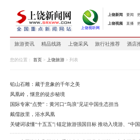
上饶新闻
要闻
上饶视频
直播
上饶视听网
旅游资讯
精品线路
上饶采风
旅行社推荐
酒店
您的位置：
首页
>
上饶旅游
> 列表
铅山石雕：藏于意象的千年之美
凤凰岭，惬意的徒步秘境
国际专家“点赞”：黄河口“鸟浪”见证中国生态担当
戴儒故里，浴水凤凰
关键词读懂“十五五”| 锚定旅游强国目标 推动入境游、“中