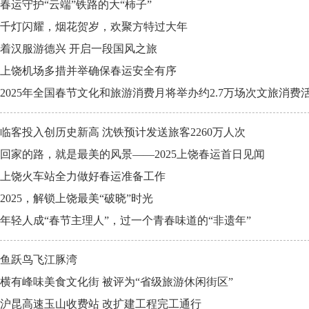
春运守护“云端”铁路的大“柿子”
千灯闪耀，烟花贺岁，欢聚方特过大年
着汉服游德兴 开启一段国风之旅
上饶机场多措并举确保春运安全有序
2025年全国春节文化和旅游消费月将举办约2.7万场次文旅消费
临客投入创历史新高 沈铁预计发送旅客2260万人次
回家的路，就是最美的风景——2025上饶春运首日见闻
上饶火车站全力做好春运准备工作
2025，解锁上饶最美“破晓”时光
年轻人成“春节主理人”，过一个青春味道的“非遗年”
鱼跃鸟飞江豚湾
横有峰味美食文化街 被评为“省级旅游休闲街区”
沪昆高速玉山收费站 改扩建工程完工通行