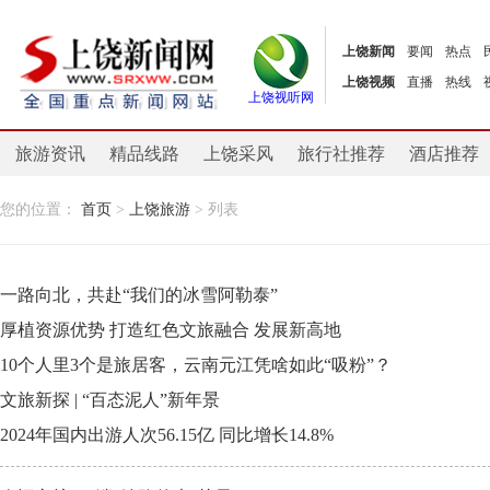
上饶新闻
要闻
热点
上饶视频
直播
热线
上饶视听网
旅游资讯
精品线路
上饶采风
旅行社推荐
酒店推荐
您的位置：
首页
>
上饶旅游
> 列表
一路向北，共赴“我们的冰雪阿勒泰”
厚植资源优势 打造红色文旅融合 发展新高地
10个人里3个是旅居客，云南元江凭啥如此“吸粉”？
文旅新探 | “百态泥人”新年景
2024年国内出游人次56.15亿 同比增长14.8%