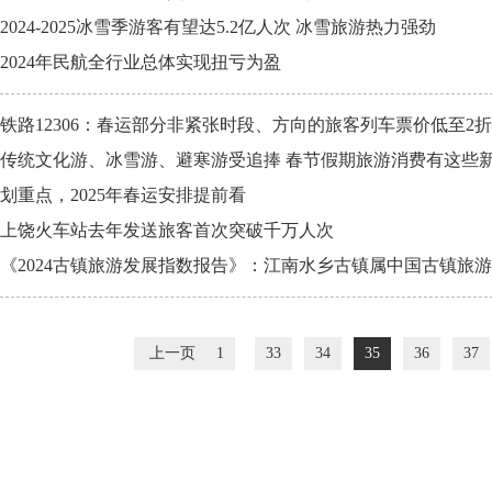
2024-2025冰雪季游客有望达5.2亿人次 冰雪旅游热力强劲
2024年民航全行业总体实现扭亏为盈
铁路12306：春运部分非紧张时段、方向的旅客列车票价低至2折
传统文化游、冰雪游、避寒游受追捧 春节假期旅游消费有这些
划重点，2025年春运安排提前看
上饶火车站去年发送旅客首次突破千万人次
《2024古镇旅游发展指数报告》：江南水乡古镇属中国古镇旅
上一页
1
33
34
35
36
37