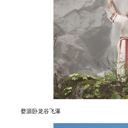
婺源卧龙谷飞瀑