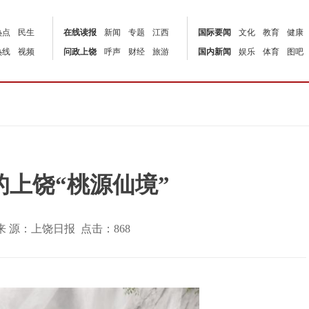
热点
民生
在线读报
新闻
专题
江西
国际要闻
文化
教育
健康
热线
视频
问政上饶
呼声
财经
旅游
国内新闻
娱乐
体育
图吧
上饶“桃源仙境”
:38 | 来 源：上饶日报 点击：
868