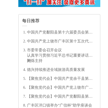
每日推荐
中国共产党鄱阳县第十六届委员会第一
次全体会议召开
中国共产党上饶市广丰区第十五次代表
大会开幕
市委常委会召开会议
认真学习贯彻习近平总书记重要讲话精
神
刘烁主持
德兴持续推进全域旅游高质量发展
【聚焦党代会】中国共产党余干县第十
七次代表大会开幕
【聚焦党代会】中国共产党上饶市广信
区第三次代表大会胜利闭幕
【聚焦党代会】中国共产党鄱阳县第十
六次代表大会代表团召集人会议召开
广丰区洋口镇举办“广信杯”助学座谈会