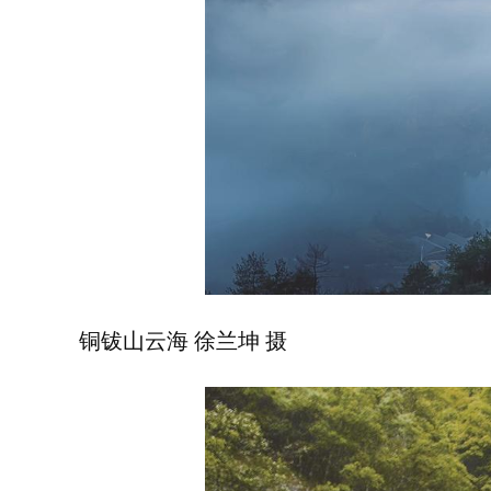
铜钹山云海 徐兰坤 摄