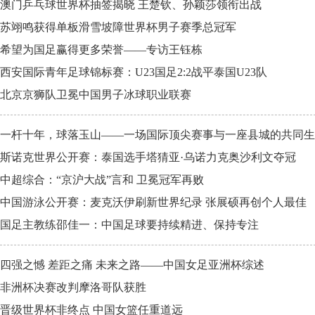
澳门乒乓球世界杯抽签揭晓 王楚钦、孙颖莎领衔出战
苏翊鸣获得单板滑雪坡障世界杯男子赛季总冠军
希望为国足赢得更多荣誉——专访王钰栋
西安国际青年足球锦标赛：U23国足2:2战平泰国U23队
北京京狮队卫冕中国男子冰球职业联赛
一杆十年，球落玉山——一场国际顶尖赛事与一座县城的共同生
斯诺克世界公开赛：泰国选手塔猜亚·乌诺力克奥沙利文夺冠
中超综合：“京沪大战”言和 卫冕冠军再败
中国游泳公开赛：麦克沃伊刷新世界纪录 张展硕再创个人最佳
国足主教练邵佳一：中国足球要持续精进、保持专注
四强之憾 差距之痛 未来之路——中国女足亚洲杯综述
非洲杯决赛改判摩洛哥队获胜
晋级世界杯非终点 中国女篮任重道远