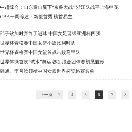
中超综合：山东泰山赢下“京鲁大战” 浙江队战平上海申花
CBA一周综述：新援首秀 榜首易主
邵子钦加时赛终于进球 中国女足晋级亚洲杯四强
世界杯资格赛中国女篮不敌比利时队
世界杯资格赛中国女篮首战击败马里队
世界体操首次“试水”奥运增项 混合团体赛初见雏形
韩旭、李月汝领衔中国女篮世界杯资格赛名单
上一页
1
4
5
6
7
8