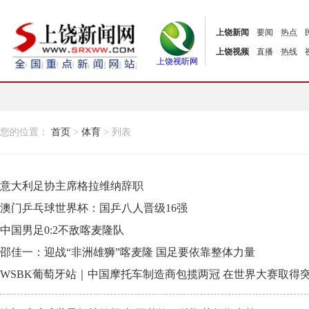
上饶新闻
要闻
热点
上饶视频
直播
热线
上饶视听网
您的位置：
首页
>
体育
> 列表
意大利足协主席格拉维纳辞职
澳门乒乓球世界杯：国乒八人晋级16强
中国男足0:2不敌喀麦隆队
邵佳一：迎战“非洲雄狮”喀麦隆 国足要依靠整体力量
WSBK葡萄牙站｜中国摩托车制造商包揽两冠 在世界大赛取得