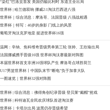
“染红”巴洛贡首发 美国仍输比利时 东道主全出局
世界杯 | 哈兰德双响 挪威2:1淘汰巴西进八强
世界杯｜综合消息：摩洛哥、法国晋级 八强战相遇
世界杯｜特写：40岁的身影 门线上的风景
葡萄牙淘汰克罗地亚 挺进世界杯16强
温网：辛纳、焦科维奇晋级男单第三轮 张帅、王欣瑜出局
法国挪威携手晋级16强 世界杯淘汰赛最新对阵图
本届世界杯首支非洲16强球队产生 摩洛哥点球胜荷兰
U17男篮世界杯丨中国队末节“断电”负于加拿大队
一图速览｜世界杯32强对阵图
世界杯 | 综合消息：佛得角创纪录晋级 登贝莱“戴帽”抢戏
世界杯 | 科特迪瓦全民欢庆球队首进淘汰赛
世界杯｜卡塔尔出局 波黑仍存晋级希望