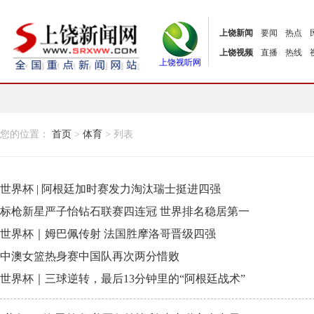
上饶新闻
要闻
热点
上饶视频
直播
热线
上饶视听网
您的位置：
首页
>
体育
> 列表
世界杯 | 阿根廷加时赛发力淘汰瑞士挺进四强
标枪新星严子怡钻石联赛四连冠 世界排名稳居第一
世界杯｜姆巴佩传射 法国胜摩洛哥晋级四强
中澳女篮热身赛中国队再次两分惜败
世界杯｜三球逆转，最后13分钟里的“阿根廷战术”