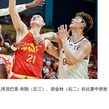
队球员巴里·布朗（左三）、胡金秋（右二）在比赛中拼抢