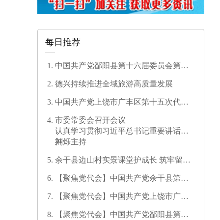
每日推荐
中国共产党鄱阳县第十六届委员会第一
次全体会议召开
德兴持续推进全域旅游高质量发展
中国共产党上饶市广丰区第十五次代表
大会开幕
市委常委会召开会议
认真学习贯彻习近平总书记重要讲话精
神
刘烁主持
余干县边山村实景课堂护成长 筑牢留守
儿童暑期安全防线
【聚焦党代会】中国共产党余干县第十
七次代表大会开幕
【聚焦党代会】中国共产党上饶市广信
区第三次代表大会胜利闭幕
【聚焦党代会】中国共产党鄱阳县第十