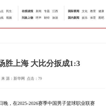
热点
民生
在线读报
新闻
专题
江西
国际要闻
文化
教育
健康
热线
视频
问政上饶
呼声
财经
旅游
国内新闻
娱乐
体育
图吧
胜上海 大比分扳成1:3
3:02 | 来 源：新华网 点击：
79
晚，在2025-2026赛季中国男子篮球职业联赛