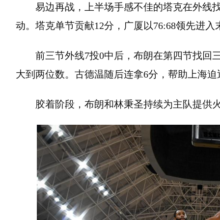
易边再战，上半场手感不佳的塔克在外线找
动。塔克单节贡献12分，广厦以76:68领先进入
前三节外线7投0中后，布朗在第四节找回
大到两位数。古德温随后连拿6分，帮助上海迫
胶着阶段，布朗和林秉圣持续为主队提供