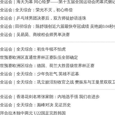
全运会｜海天为幕 同心绘梦——第十五届全国运动会闭幕式侧
全运会 | 全天综合：荣光不灭，初心终偿
全运会｜乒乓球男团决赛后，双方师徒妙语连珠
全运会 | 田径综合：陈妤颉创近六届最快夺冠成绩 吴艳妮0.04
全运会｜吴易昺、商竣程会师男单决赛
全运会｜全天综合：初生牛犊不怕虎
世预赛欧洲区直通世界杯正赛队伍全部确定
世预赛欧洲区综合：德国、荷兰大胜晋级世界杯正赛
全运会｜全天综合：少年负壮气 英雄不迟暮
全运会｜全天综合：巩立姣泪别收官之战 樊振东与王曼昱双双
全运会｜香港花剑名将张家朗：内地选手强 我们在进步
全运会｜全天综合：巅峰对决 见证历史
拜合拉木独中两元 U22国足完胜韩国