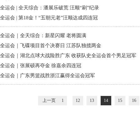
全运会 | 全天综合：潘展乐破荒 汪顺“刷”纪录
全运会 | 第18金！“五朝元老”汪顺达成四连冠
全运会｜全天综合：新星闪耀 老将圆满
全运会｜飞碟项目首个决赛日 江苏队独揽两金
全运会｜湖北点球大战险胜广东 收获队史全运会首个男足冠军
全运会｜张展硕再夺金 徐嘉余四连冠
全运会｜广东男篮战胜浙江赢得全运会冠军
上一页
1
12
13
14
15
16