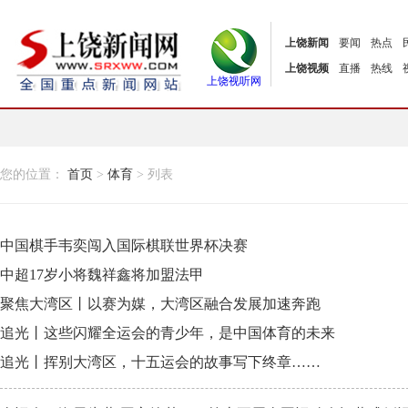
上饶新闻
要闻
热点
上饶视频
直播
热线
上饶视听网
您的位置：
首页
>
体育
> 列表
中国棋手韦奕闯入国际棋联世界杯决赛
中超17岁小将魏祥鑫将加盟法甲
聚焦大湾区丨以赛为媒，大湾区融合发展加速奔跑
追光丨这些闪耀全运会的青少年，是中国体育的未来
追光丨挥别大湾区，十五运会的故事写下终章……