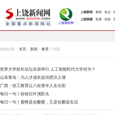
上饶新闻
要闻
热点
上饶视频
直播
热线
上饶视听网
您的位置：
首页
>
新闻
>
教育
> 列表
世界大学校长论坛在浙举行 人工智能时代大学何为？
山东青岛：为人才成长提供肥沃土壤
广西：技工教育让八桂青年人生出彩
每日一句丨纷纷红叶满阶头
每日一句丨蜜蜂是在酿蜜，又是在酿造生活