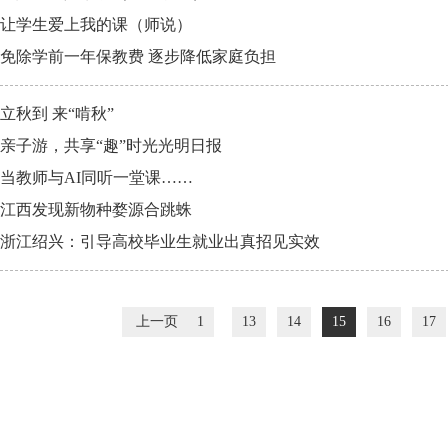
让学生爱上我的课（师说）
免除学前一年保教费 逐步降低家庭负担
立秋到 来“啃秋”
亲子游，共享“趣”时光光明日报
当教师与AI同听一堂课……
江西发现新物种婺源合跳蛛
浙江绍兴：引导高校毕业生就业出真招见实效
上一页
1
13
14
15
16
17