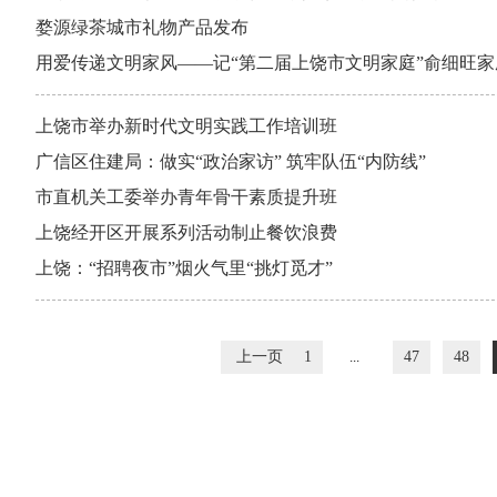
婺源绿茶城市礼物产品发布
用爱传递文明家风——记“第二届上饶市文明家庭”俞细旺家
上饶市举办新时代文明实践工作培训班
广信区住建局：做实“政治家访” 筑牢队伍“内防线”
市直机关工委举办青年骨干素质提升班
上饶经开区开展系列活动制止餐饮浪费
上饶：“招聘夜市”烟火气里“挑灯觅才”
上一页
1
...
47
48