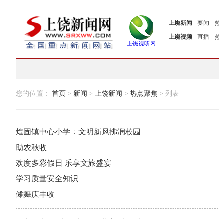
上饶新闻
要闻
上饶视频
直播
上饶视听网
您的位置：
首页
>
新闻
>
上饶新闻
>
热点聚焦
> 列表
煌固镇中心小学：文明新风拂润校园
助农秋收
欢度多彩假日 乐享文旅盛宴
学习质量安全知识
傩舞庆丰收