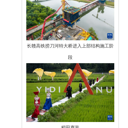
长赣高铁捞刀河特大桥进入上部结构施工阶
段
稻田赛装