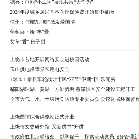
德兴：巾帼“小工坊”展现共富“大作为”
2024年度城乡居民基本医疗保险费开始集中征缴
信州： “国防万映”激发爱国情
葡萄架下绘“丰”景
艾草“香” 日子甜
上饶市各地开展网络安全进校园活动
玉山供电保障景区用电安全
1对20！象棋车轮战让市民“双节”假期“棋”乐无穷
鄱阳湖珠湖、黄湖、方洲斜塘 蓄滞洪区安全建设工程开工
全市大气、水、土壤污染防治专业委员会 会议暨省环保督
上饶国控综合供能站正式开业
上饶市文史研究馆“又新讲堂”开讲
市政府驻北京联络处：以学促干，探索流动党员服务管理新