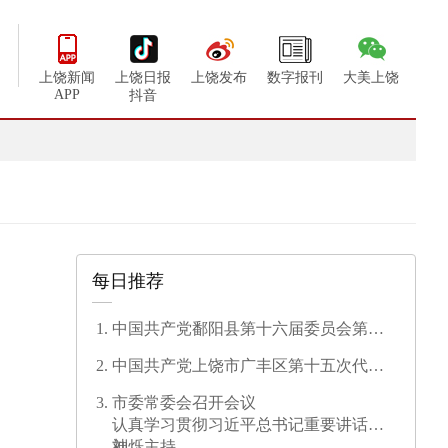
上饶新闻
上饶日报
上饶发布
数字报刊
大美上饶
APP
抖音
每日推荐
中国共产党鄱阳县第十六届委员会第一
次全体会议召开
中国共产党上饶市广丰区第十五次代表
大会开幕
市委常委会召开会议
认真学习贯彻习近平总书记重要讲话精
神
刘烁主持