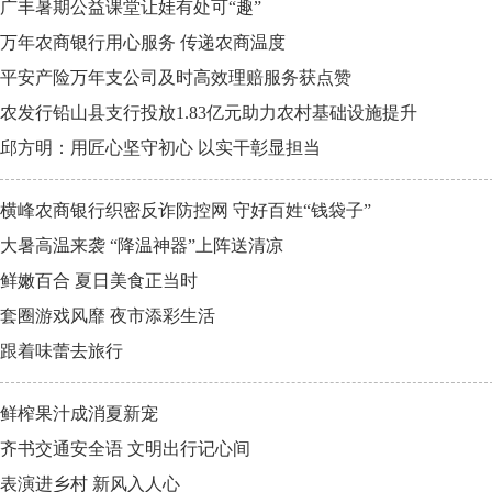
广丰暑期公益课堂让娃有处可“趣”
万年农商银行用心服务 传递农商温度
平安产险万年支公司及时高效理赔服务获点赞
农发行铅山县支行投放1.83亿元助力农村基础设施提升
邱方明：用匠心坚守初心 以实干彰显担当
横峰农商银行织密反诈防控网 守好百姓“钱袋子”
大暑高温来袭 “降温神器”上阵送清凉
鲜嫩百合 夏日美食正当时
套圈游戏风靡 夜市添彩生活
跟着味蕾去旅行
鲜榨果汁成消夏新宠
齐书交通安全语 文明出行记心间
表演进乡村 新风入人心