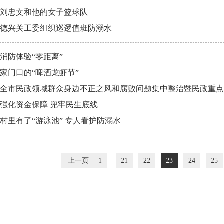
刘忠文和他的女子篮球队
德兴关工委组织巡逻值班防溺水
消防体验“零距离”
家门口的“啤酒龙虾节”
全市民政领域群众身边不正之风和腐败问题集中整治暨民政重点工
强化资金保障 兜牢民生底线
村里有了“游泳池” 专人看护防溺水
上一页
1
21
22
23
24
25