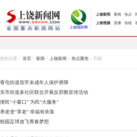
上饶新闻
要闻
热点
上饶视频
直播
热线
上饶视听网
您的位置：
首页
>
新闻
>
上饶新闻
>
热点聚焦
> 列表
香屯街道筑牢未成年人保护屏障
东市街道多社区联合开展反邪教宣传活动
便民“小窗口” 为民“大服务”
养老变“享老” 幸福有依靠
校园足球放飞青春梦想