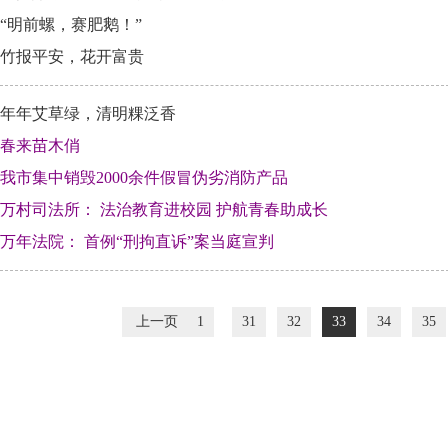
“明前螺，赛肥鹅！”
竹报平安，花开富贵
年年艾草绿，清明粿泛香
春来苗木俏
我市集中销毁2000余件假冒伪劣消防产品
万村司法所： 法治教育进校园 护航青春助成长
万年法院： 首例“刑拘直诉”案当庭宣判
上一页
1
31
32
33
34
35