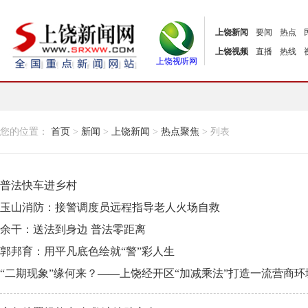
上饶新闻
要闻
热点
上饶视频
直播
热线
上饶视听网
您的位置：
首页
>
新闻
>
上饶新闻
>
热点聚焦
> 列表
普法快车进乡村
玉山消防：接警调度员远程指导老人火场自救
余干：送法到身边 普法零距离
郭邦育：用平凡底色绘就“警”彩人生
“二期现象”缘何来？——上饶经开区“加减乘法”打造一流营商环