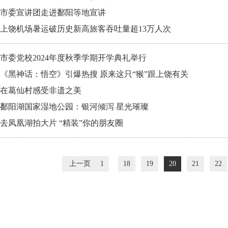
市委宣讲团走进鄱阳等地宣讲
上饶机场暑运破历史新高旅客吞吐量超13万人次
市委党校2024年度秋季学期开学典礼举行
《黑神话：悟空》引爆热搜 原来这只“猴”跟上饶有关
在葛仙村感受非遗之美
鄱阳湖国家湿地公园：银河倾泻 星光璀璨
去凤凰湖拍大片 “精装”你的朋友圈
上一页
1
18
19
20
21
22