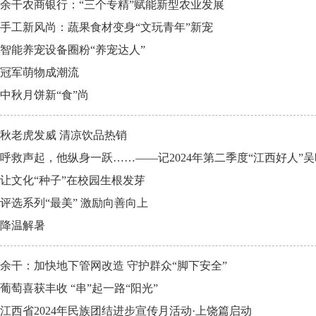
余干农商银行：“三个专精”赋能新型农业发展
手工新风尚：蔬果食材变身“文玩青年”新宠
智能养宠设备圈粉“养宠达人”
冠军萌物成潮流
中秋月饼新“食”尚
秋老虎发威 清凉饮品热销
呼救声起，他纵身一跃……——记2024年第二季度“江西好人”
让文化“种子”在校园生根发芽
评选系列“最美” 激励向善向上
降温解暑
余干：加快地下管网改造 守护群众“脚下安全”
葡萄喜获丰收 “串”起一路“阳光”
江西省2024年民族团结进步宣传月活动·上饶篇启动