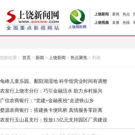
上饶新闻
要闻
热点
上饶视频
直播
热线
上饶视听网
您的位置：
首页
>
新闻
>
上饶新闻
>
热点聚焦
> 列表
龟峰儿童乐园、鄱阳湖湿地 科学馆营业时间有调整
农发行上饶市分行：巧引金融活水 助力乡村振兴
广信农商银行：“党建+金融夜校”走进铁山乡
婺源农商银行：搭建换卡便民桥 真情服务零距离
农发行玉山县支行：投放1.5亿元支持园区厂房建设