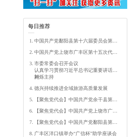
每日推荐
中国共产党鄱阳县第十六届委员会第一
次全体会议召开
中国共产党上饶市广丰区第十五次代表
大会开幕
市委常委会召开会议
认真学习贯彻习近平总书记重要讲话精
神
刘烁主持
德兴持续推进全域旅游高质量发展
【聚焦党代会】中国共产党余干县第十
七次代表大会开幕
【聚焦党代会】中国共产党上饶市广信
区第三次代表大会胜利闭幕
【聚焦党代会】中国共产党鄱阳县第十
六次代表大会代表团召集人会议召开
广丰区洋口镇举办“广信杯”助学座谈会