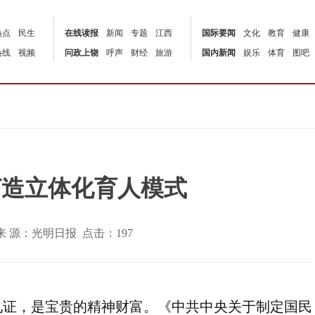
热点
民生
在线读报
新闻
专题
江西
国际要闻
文化
教育
健康
热线
视频
问政上饶
呼声
财经
旅游
国内新闻
娱乐
体育
图吧
打造立体化育人模式
:00 | 来 源：光明日报 点击：
197
见证，是宝贵的精神财富。《中共中央关于制定国民