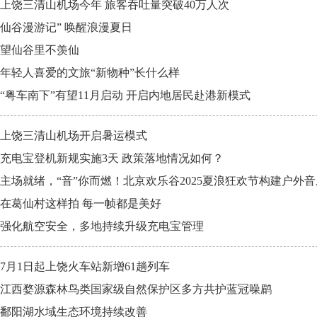
上饶三清山机场今年 旅客吞吐量突破40万人次
仙谷漫游记” 唤醒浪漫夏日
望仙谷里不羡仙
年轻人喜爱的文旅“新物种”长什么样
“粤车南下”有望11月启动 开启内地居民赴港新模式
上饶三清山机场开启暑运模式
充电宝登机新规实施3天 政策落地情况如何？
主场就绪，“音”你而燃！北京欢乐谷2025夏浪狂欢节构建户外
在葛仙村这样拍 每一帧都是美好
强化航空安全，多地持续升级充电宝管理
7月1日起上饶火车站新增61趟列车
江西婺源森林鸟类国家级自然保护区多方共护蓝冠噪鹛
鄱阳湖水域生态环境持续改善