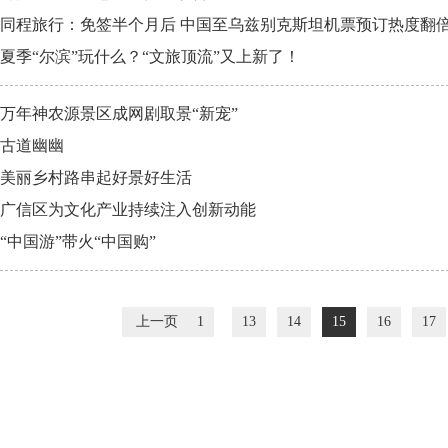
同程旅行：免签半个月后 中国至乌兹别克斯坦机票预订热度翻
夏季“尔滨”玩什么？“文旅顶流”又上新了！
万年神农源景区成网剧取景“新宠”
古道幽幽
美丽乡村路串起好景好生活
广信区为文化产业持续注入创新动能
“中国游”带火“中国购”
上一页
1
13
14
15
16
17