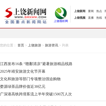
上饶新闻
要闻
热点
上饶视频
直播
热线
上饶视听网
您的位置：
首页
>
上饶旅游
>
旅游资讯
> 列表
江西发布16条 “赣鄱清凉”避暑旅游精品线路
2025年靖安旅游文化节开幕
文化和旅游等部门专项整治强迫购物
婺源绿茶品牌价值近38亿元
广深港高铁跨境客流上半年突破1500万人次