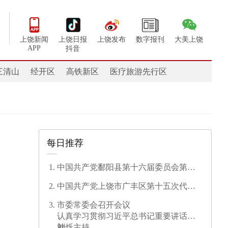
上饶新闻
上饶日报
上饶发布
数字报刊
大美上饶
APP
抖音
三清山
经开区
高铁新区
医疗旅游先行区
每日推荐
中国共产党鄱阳县第十六届委员会第一
次全体会议召开
中国共产党上饶市广丰区第十五次代表
大会开幕
市委常委会召开会议
认真学习贯彻习近平总书记重要讲话精
神
刘烁主持