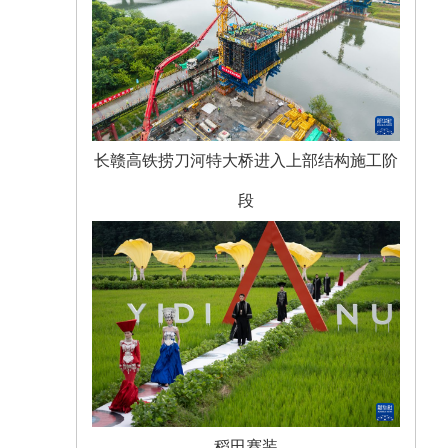
长赣高铁捞刀河特大桥进入上部结构施工阶
段
稻田赛装