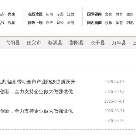
热点
民生
在线读报
新闻
专题
江西
国际要闻
文化
教育
健康
热线
视频
问政上饶
呼声
财经
旅游
国内新闻
娱乐
体育
图吧
弋阳县
德兴市
婺源县
鄱阳县
余干县
万年县
生态 辐射带动全市产业能级提质跃升
2026-04-03
创新，全力支持企业做大做强做优
2026-04-02
2026-04-01
创新，全力支持企业做大做强做优
2026-03-31
2026-03-30