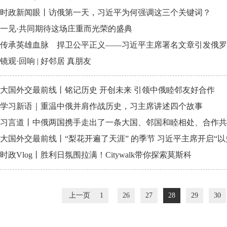
时政新闻眼丨访俄第一天，习近平为何强调这三个关键词？
一见·共同期待这场庄重而光荣的盛典
传承英雄血脉 捍卫公平正义——习近平主席署名文章引发俄罗
镜观·回响 | 好邻居 真朋友
大国外交最前线丨铭记历史 开创未来 引领中俄睦邻友好合作
学习新语｜重温中俄并肩作战历史，习主席讲述四个故事
习言道丨中俄两国携手走出了一条大国、邻国和睦相处、合作共
大国外交最前线丨“梨花开遍了天涯” 的季节 习近平主席开启“以
时政Vlog丨胜利日氛围拉满！Citywalk带你探索莫斯科
上一页
1
26
27
28
29
30