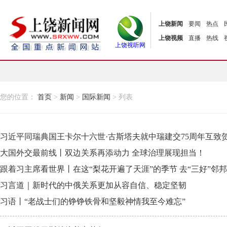
上饶新闻
要闻
热点
上饶视频
直播
热线
上饶视听网
您的位置：
首页
>
新闻
>
国际新闻
> 列表
习近平同瑞典国王卡尔十六世·古斯塔夫就中瑞建交75周年互致
大国外交最前线丨双边关系再添动力 全球治理展现担当！
跟着习主席看世界丨在这“梨花开遍了天涯”的季节 去“三好”邻
习言道｜新时代的中俄关系更加从容自信、稳定坚韧
习语丨“老战士们的铮铮铁骨和坚毅神情我至今难忘”