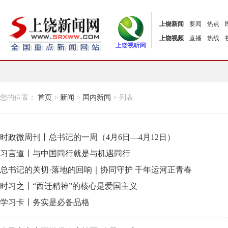
上饶新闻
要闻
热点
上饶视频
直播
热线
上饶视听网
您的位置：
首页
>
新闻
>
国内新闻
> 列表
时政微周刊丨总书记的一周（4月6日—4月12日）
习言道丨与中国同行就是与机遇同行
总书记的关切·落地的回响｜协同守护 千年运河正青春
时习之丨“西迁精神”的核心是爱国主义
学习卡丨务实是必备品格