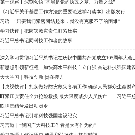
第一观察丨深刻领悟“基层是党的执政之基、力量之源”
《习近平关于基层工作方法的重要论述学习读本》出版发行
习语丨“只要我们紧密团结起来，就没有克服不了的困难”
学习快评｜把防灾救灾责任盯紧压实
习近平总书记同科技工作者的故事
深入学习贯彻习近平总书记在庆祝中国共产党成立105周年大会
新思想引领新征程丨加快高水平科技自立自强 奋进科技强国建
天天学习｜科技创新 贵在接力
【央视快评】扎实做好防灾救灾各项工作 确保人民群众生命财
盯紧压实责任全力抢险救援 最大限度减少人员伤亡——习近平
吹响集结号发出动员令
习近平总书记引领科技强国建设纪实
习言道｜“我国广大科技工作者是大有作为的”
学习新语｜铭记历史 传承和弘扬伟大抗战精神