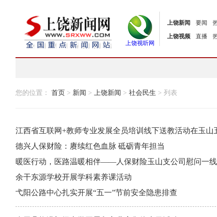
上饶新闻
要闻
上饶视频
直播
上饶视听网
您的位置：
首页
>
新闻
>
上饶新闻
>
社会民生
> 列表
江西省互联网+教师专业发展全员培训线下送教活动在玉山
德兴人保财险：赓续红色血脉 砥砺青年担当
暖医行动，医路温暖相伴——人保财险玉山支公司慰问一线
余干东源学校开展学科素养课活动
弋阳公路中心扎实开展“五一”节前安全隐患排查