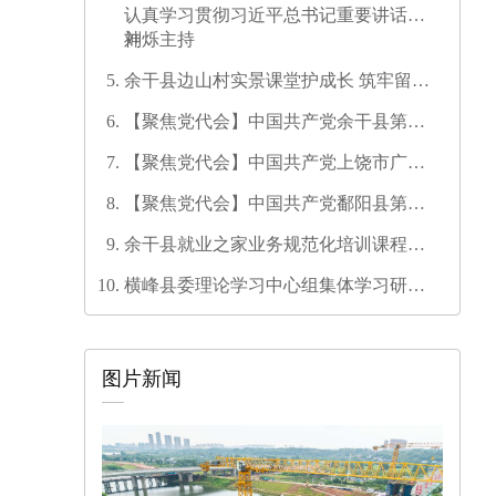
认真学习贯彻习近平总书记重要讲话精
神
刘烁主持
余干县边山村实景课堂护成长 筑牢留守
儿童暑期安全防线
【聚焦党代会】中国共产党余干县第十
七次代表大会开幕
【聚焦党代会】中国共产党上饶市广信
区第三次代表大会胜利闭幕
【聚焦党代会】中国共产党鄱阳县第十
六次代表大会代表团召集人会议召开
余干县就业之家业务规范化培训课程开
发培训师资培训班圆满结业
横峰县委理论学习中心组集体学习研讨
会召开
图片新闻