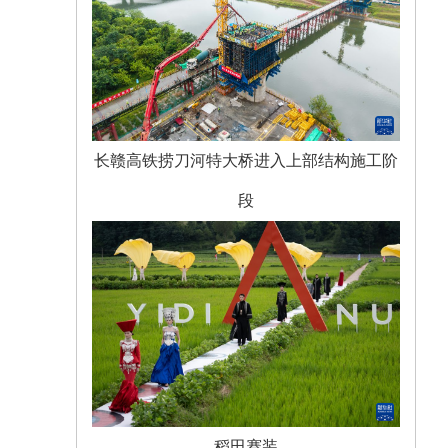
长赣高铁捞刀河特大桥进入上部结构施工阶
段
稻田赛装