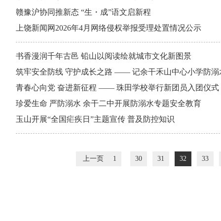
赣豫沪协同推新态 “生・成”语文启新程
上饶新闻网2026年4月网络侵权举报受理处置情况公示
书香漫润千年古邑 铅山以阅读绘就城市文化新图景
筑牢安全防线 守护成长之路 —— 记余干禾山中心小学防
青春心向党 奋进新征程 —— 珠田学校举行新团员入团仪式
珍爱生命 严防溺水 余干二中开展防溺水专题安全教育
玉山开展“全国疟疾日”主题宣传 普及防控知识
上一页
1
30
31
32
33