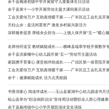
余干县梅港初级中学开展留守儿童集体生日活动
余干县第十一小学开展劳动主题大课间展示活动
工会关爱传万户 互助真情暖千家——广丰区总工会扎实开
天柱山乡：盘活闲置资产 激发乡村振兴新活力
深耕服务提质 厚植央企担当——上饶人保开展“五一”暖心
名师传经送宝 教研赋能成长——横峰县端章学校开展数学
余干县洪家嘴中心幼儿园开展“五一”劳动节主题活动
家园携手育童心 课堂相伴助成长——广信区第一保育院开展
工会关爱传万户 互助真情暖千家——广丰区总工会扎实开
余干：健康赋能成长 活力点亮校园
书香润童心 阅读伴成长——玉山县紫湖中心幼儿园读书月
铅山县举办“职业病防治法”宣传周活动暨职业人群心理健
余干县杨埠镇中心小学开展防溺水安全演练