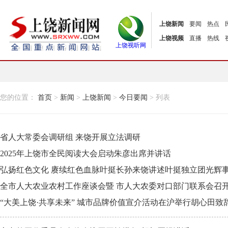
上饶新闻
要闻
热点
上饶视频
直播
热线
上饶视听网
您的位置：
首页
>
新闻
>
上饶新闻
>
今日要闻
> 列表
省人大常委会调研组 来饶开展立法调研
2025年上饶市全民阅读大会启动朱彦出席并讲话
弘扬红色文化 赓续红色血脉叶挺长孙来饶讲述叶挺独立团光辉
全市人大农业农村工作座谈会暨 市人大农委对口部门联系会召
“大美上饶·共享未来” 城市品牌价值宣介活动在沪举行胡心田致